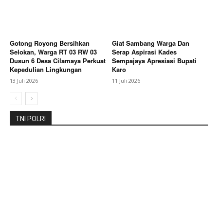
Gotong Royong Bersihkan
Giat Sambang Warga Dan
Selokan, Warga RT 03 RW 03
Serap Aspirasi Kades
Dusun 6 Desa Cilamaya Perkuat
Sempajaya Apresiasi Bupati
Kepedulian Lingkungan
Karo
13 Juli 2026
11 Juli 2026
TNI POLRI