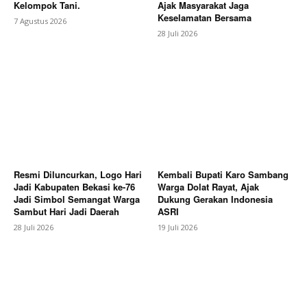
Kelompok Tani.
Ajak Masyarakat Jaga
Keselamatan Bersama
7 Agustus 2026
SUBSCRIBE NOW
28 Juli 2026
Company
About
Contact us
Resmi Diluncurkan, Logo Hari
Kembali Bupati Karo Sambang
Subscription Plans
Jadi Kabupaten Bekasi ke-76
Warga Dolat Rayat, Ajak
My account
Jadi Simbol Semangat Warga
Dukung Gerakan Indonesia
Sambut Hari Jadi Daerah
ASRI
Bagikan Artikel
28 Juli 2026
19 Juli 2026
Berita Lainnya
Nelayan Temukan Dugaan Kebocoran
Pipa Gas di Perairan Ciparage, Karawang, Minta
Pertamina Segera Bertindak