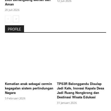
12 Juli 2026
Aman
20 Juli 2026
PROFILE
Kematian anak sebagai cermin
TPS3R Balonggandu Disulap
kegagalan sistem perlindungan
Jadi Kafe, Inovasi Kepala Desa
Nagara
Jadi Ruang Nongkrong dan
Destinasi Wisata Edukasi
5 Februari 2026
31 Januari 2026