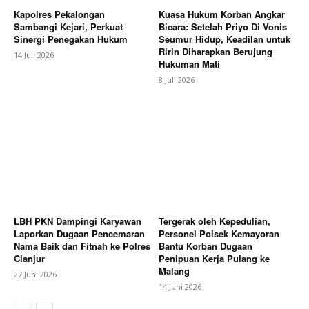
Kapolres Pekalongan
Kuasa Hukum Korban Angkar
Sambangi Kejari, Perkuat
Bicara: Setelah Priyo Di Vonis
Sinergi Penegakan Hukum
Seumur Hidup, Keadilan untuk
Ririn Diharapkan Berujung
14 Juli 2026
Hukuman Mati
8 Juli 2026
LBH PKN Dampingi Karyawan
Tergerak oleh Kepedulian,
Laporkan Dugaan Pencemaran
Personel Polsek Kemayoran
Nama Baik dan Fitnah ke Polres
Bantu Korban Dugaan
Cianjur
Penipuan Kerja Pulang ke
Malang
27 Juni 2026
14 Juni 2026