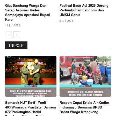
Giat Sambang Warga Dan
Festival Baso Aci 2026 Dorong
Serap Aspirasi Kades
Pertumbuhan Ekonomi dan
Sempajaya Apresiasi Bupati
UMKM Garut
Karo
8 Juli 2026
11 Juli 2026
TNI POLRI
Semarak HUT Ke-61 Yonif
Respon Cepat Krisis Air,Kodim
403/Wirasada Prastista: Danrem
Indramayu Bersama BPBD
072/Pamungkas Hadiri
Bantu Warga Krangkeng