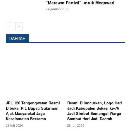
“Merawat Pertiwi” untuk Megawati
SUBSCRIBE NOW
24 Januari 2026
Company
DAERAH
About
Contact us
Subscription Plans
My account
Bagikan Artikel
JPL 126 Tengengwetan Resmi
Resmi Diluncurkan, Logo Hari
Dibuka, Plt. Bupati Sukirman
Jadi Kabupaten Bekasi ke-76
Berita Lainnya
Putusan PTUN BANDUNG Tegaskan
Ajak Masyarakat Jaga
Jadi Simbol Semangat Warga
SUPREMASI HUKUM : Kebijakan Pengupahan Harus
Keselamatan Bersama
Sambut Hari Jadi Daerah
Berdasarkan Kepastian HUKUM DAN KEADILAN
28 Juli 2026
28 Juli 2026