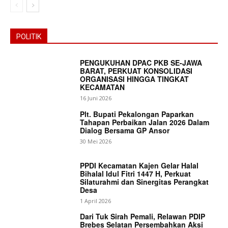
POLITIK
PENGUKUHAN DPAC PKB SE-JAWA
BARAT, PERKUAT KONSOLIDASI
ORGANISASI HINGGA TINGKAT
KECAMATAN
News Week
16 Juni 2026
Magazine PRO
Plt. Bupati Pekalongan Paparkan
Tahapan Perbaikan Jalan 2026 Dalam
Dialog Bersama GP Ansor
30 Mei 2026
PPDI Kecamatan Kajen Gelar Halal
Bihalal Idul Fitri 1447 H, Perkuat
Silaturahmi dan Sinergitas Perangkat
Desa
1 April 2026
Dari Tuk Sirah Pemali, Relawan PDIP
Brebes Selatan Persembahkan Aksi