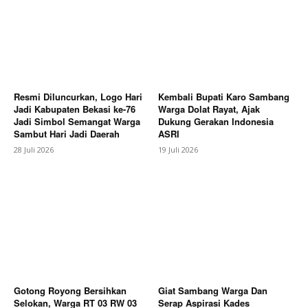
Resmi Diluncurkan, Logo Hari
Kembali Bupati Karo Sambang
Jadi Kabupaten Bekasi ke-76
Warga Dolat Rayat, Ajak
Jadi Simbol Semangat Warga
Dukung Gerakan Indonesia
Sambut Hari Jadi Daerah
ASRI
SUBSCRIBE NOW
28 Juli 2026
19 Juli 2026
Company
About
Contact us
Gotong Royong Bersihkan
Giat Sambang Warga Dan
Subscription Plans
Selokan, Warga RT 03 RW 03
Serap Aspirasi Kades