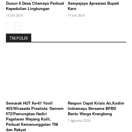
My account
Dusun 6 Desa Cilamaya Perkuat
Sempajaya Apresiasi Bupati
Kepedulian Lingkungan
Karo
Bagikan Artikel
13 Juli 2026
11 Juli 2026
Berita Lainnya
Rumah Milik Warga Rawagempol
TNI POLRI
Kulon Roboh Akibat Kayu Penyangga Lapuk, Warga
Harapkan Bantuan Pemerintah
Semarak HUT Ke-61 Yonif
Respon Cepat Krisis Air,Kodim
403/Wirasada Prastista: Danrem
Indramayu Bersama BPBD
072/Pamungkas Hadiri
Bantu Warga Krangkeng
Pagelaran Wayang Kulit,
1 Agustus 2026
Perkuat Kemanunggalan TNI
dan Rakyat