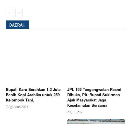
DAERAH
Bupati Karo Serahkan 1,2 Juta
JPL 126 Tengengwetan Resmi
Benih Kopi Arabika untuk 259
Dibuka, Plt. Bupati Sukirman
Kelompok Tani.
Ajak Masyarakat Jaga
Keselamatan Bersama
News Week
7 Agustus 2026
28 Juli 2026
Magazine PRO