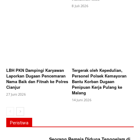
8 Juli 2026
LBH PKN Dampingi Karyawan
Tergerak oleh Kepedulian,
Laporkan Dugaan Pencemaran
Personel Polsek Kemayoran
Nama Baik dan Fitnah ke Polres
Bantu Korban Dugaan
Cianjur
Penipuan Kerja Pulang ke
Malang
27 Juni 2026
14 Juni 2026
Peristiwa
Seorang Remaja Diduga Tenggelam di