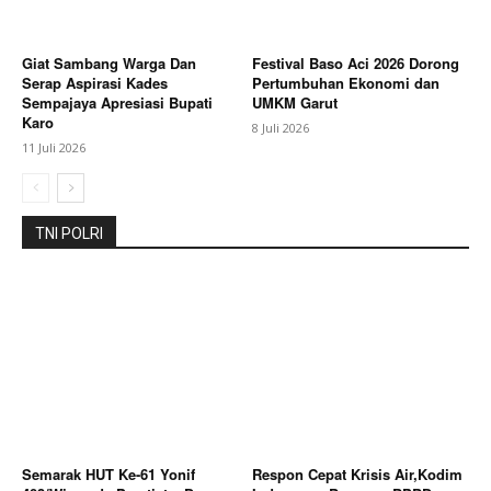
SUBSCRIBE NOW
Giat Sambang Warga Dan
Festival Baso Aci 2026 Dorong
Serap Aspirasi Kades
Pertumbuhan Ekonomi dan
Sempajaya Apresiasi Bupati
UMKM Garut
Karo
8 Juli 2026
11 Juli 2026
Company
About
TNI POLRI
Contact us
Subscription Plans
My account
Bagikan Artikel
Berita Lainnya
Laporan Dugaan Remaja Bawa Sajam
di Wiradesa Ditindaklanjuti, Polres Pekalongan
Semarak HUT Ke-61 Yonif
Respon Cepat Krisis Air,Kodim
Lakukan Pengecekan