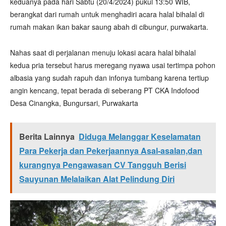
keduanya pada hari Sabtu (20/4/2024) pukul 13:50 WIB,
berangkat dari rumah untuk menghadiri acara halal bihalal di
rumah makan ikan bakar saung abah di cibungur, purwakarta.
Nahas saat di perjalanan menuju lokasi acara halal bihalal
kedua pria tersebut harus meregang nyawa usai tertimpa pohon
albasia yang sudah rapuh dan infonya tumbang karena tertiup
angin kencang, tepat berada di seberang PT CKA Indofood
Desa Cinangka, Bungursari, Purwakarta
Berita Lainnya
Diduga Melanggar Keselamatan
Para Pekerja dan Pekerjaannya Asal-asalan,dan
kurangnya Pengawasan CV Tangguh Berisi
Sauyunan Melalaikan Alat Pelindung Diri