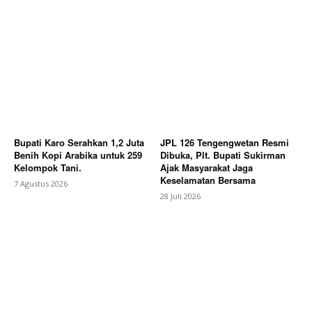
Bupati Karo Serahkan 1,2 Juta
JPL 126 Tengengwetan Resmi
Benih Kopi Arabika untuk 259
Dibuka, Plt. Bupati Sukirman
Kelompok Tani.
Ajak Masyarakat Jaga
Keselamatan Bersama
7 Agustus 2026
28 Juli 2026
News Week
Magazine PRO