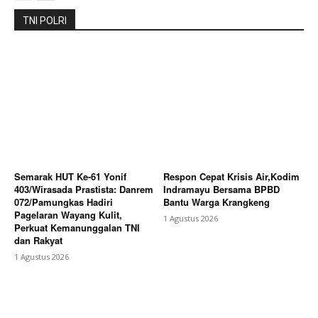
Bagikan Artikel
TNI POLRI
Berita Lainnya
Respon Cepat Krisis Air,Kodim
Indramayu Bersama BPBD Bantu Warga Krangkeng
Semarak HUT Ke-61 Yonif
Respon Cepat Krisis Air,Kodim
403/Wirasada Prastista: Danrem
Indramayu Bersama BPBD
072/Pamungkas Hadiri
Bantu Warga Krangkeng
Pagelaran Wayang Kulit,
1 Agustus 2026
Perkuat Kemanunggalan TNI
dan Rakyat
1 Agustus 2026