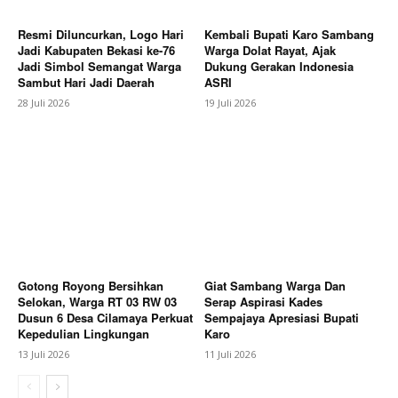
Resmi Diluncurkan, Logo Hari
Kembali Bupati Karo Sambang
Jadi Kabupaten Bekasi ke-76
Warga Dolat Rayat, Ajak
Jadi Simbol Semangat Warga
Dukung Gerakan Indonesia
Sambut Hari Jadi Daerah
ASRI
28 Juli 2026
19 Juli 2026
SUBSCRIBE NOW
Company
About
Gotong Royong Bersihkan
Giat Sambang Warga Dan
Selokan, Warga RT 03 RW 03
Serap Aspirasi Kades
Contact us
Dusun 6 Desa Cilamaya Perkuat
Sempajaya Apresiasi Bupati
Kepedulian Lingkungan
Karo
Subscription Plans
13 Juli 2026
11 Juli 2026
My account