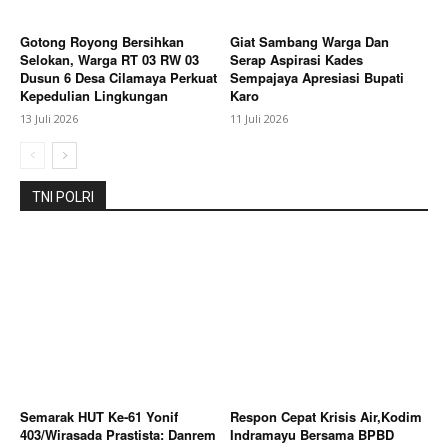
Subscription Plans
Gotong Royong Bersihkan
Giat Sambang Warga Dan
My account
Selokan, Warga RT 03 RW 03
Serap Aspirasi Kades
Dusun 6 Desa Cilamaya Perkuat
Sempajaya Apresiasi Bupati
Kepedulian Lingkungan
Karo
Bagikan Artikel
13 Juli 2026
11 Juli 2026
Berita Lainnya
Wabup Karo Terima Mahasiswa PKL
FISIP USU Tahun 2026
TNI POLRI
Semarak HUT Ke-61 Yonif
Respon Cepat Krisis Air,Kodim
403/Wirasada Prastista: Danrem
Indramayu Bersama BPBD