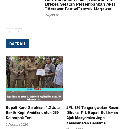
Brebes Selatan Persembahkan Aksi
“Merawat Pertiwi” untuk Megawati
24 Januari 2026
DAERAH
Bupati Karo Serahkan 1,2 Juta
JPL 126 Tengengwetan Resmi
Benih Kopi Arabika untuk 259
Dibuka, Plt. Bupati Sukirman
Kelompok Tani.
Ajak Masyarakat Jaga
News Week
Keselamatan Bersama
7 Agustus 2026
Magazine PRO