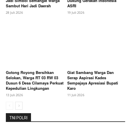
Jadi Simbol Semangat Warga
Dukung Gerakan Indonesia
Sambut Hari Jadi Daerah
ASRI
28 Juli 2026
19 Juli 2026
Berita Lainnya
Kebakaran Hebat Hanguskan Gudang
Tokma di Kosambi KARAWANG
Gotong Royong Bersihkan
Giat Sambang Warga Dan
Selokan, Warga RT 03 RW 03
Serap Aspirasi Kades
Dusun 6 Desa Cilamaya Perkuat
Sempajaya Apresiasi Bupati
Kepedulian Lingkungan
Karo
13 Juli 2026
11 Juli 2026
TNI POLRI