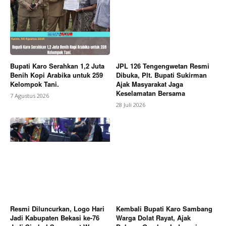
Bupati Karo Serahkan 1,2 Juta
JPL 126 Tengengwetan Resmi
SUBSCRIBE NOW
Benih Kopi Arabika untuk 259
Dibuka, Plt. Bupati Sukirman
Kelompok Tani.
Ajak Masyarakat Jaga
Keselamatan Bersama
7 Agustus 2026
28 Juli 2026
Company
About
Contact us
Subscription Plans
My account
Resmi Diluncurkan, Logo Hari
Kembali Bupati Karo Sambang
Bagikan Artikel
Jadi Kabupaten Bekasi ke-76
Warga Dolat Rayat, Ajak