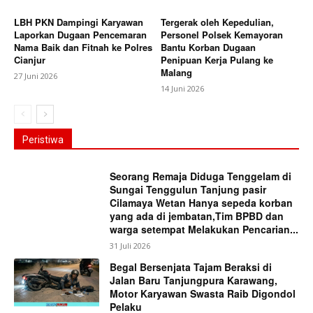
LBH PKN Dampingi Karyawan
Tergerak oleh Kepedulian,
Laporkan Dugaan Pencemaran
Personel Polsek Kemayoran
Nama Baik dan Fitnah ke Polres
Bantu Korban Dugaan
Cianjur
Penipuan Kerja Pulang ke
Malang
27 Juni 2026
14 Juni 2026
Peristiwa
Seorang Remaja Diduga Tenggelam di
Sungai Tenggulun Tanjung pasir
Cilamaya Wetan Hanya sepeda korban
yang ada di jembatan,Tim BPBD dan
warga setempat Melakukan Pencarian...
31 Juli 2026
Begal Bersenjata Tajam Beraksi di
Jalan Baru Tanjungpura Karawang,
Motor Karyawan Swasta Raib Digondol
Pelaku