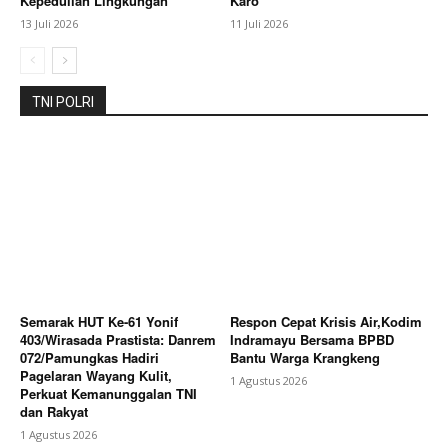
Kepedulian Lingkungan
Karo
13 Juli 2026
11 Juli 2026
TNI POLRI
Semarak HUT Ke-61 Yonif
Respon Cepat Krisis Air,Kodim
403/Wirasada Prastista: Danrem
Indramayu Bersama BPBD
072/Pamungkas Hadiri
Bantu Warga Krangkeng
Pagelaran Wayang Kulit,
1 Agustus 2026
Perkuat Kemanunggalan TNI
dan Rakyat
1 Agustus 2026