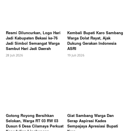
Company
Resmi Diluncurkan, Logo Hari
Kembali Bupati Karo Sambang
Jadi Kabupaten Bekasi ke-76
Warga Dolat Rayat, Ajak
About
Jadi Simbol Semangat Warga
Dukung Gerakan Indonesia
Sambut Hari Jadi Daerah
ASRI
Contact us
28 Juli 2026
19 Juli 2026
Subscription Plans
My account
Bagikan Artikel
Berita Lainnya
Kodim 0205/TK Dan Bupati Karo
Salurkan 50 Unit Truk Untuk KDKMP
Gotong Royong Bersihkan
Giat Sambang Warga Dan
Selokan, Warga RT 03 RW 03
Serap Aspirasi Kades
Dusun 6 Desa Cilamaya Perkuat
Sempajaya Apresiasi Bupati