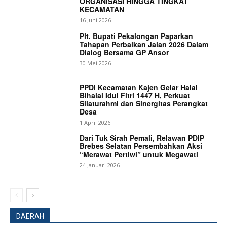
ORGANISASI HINGGA TINGKAT
KECAMATAN
16 Juni 2026
Plt. Bupati Pekalongan Paparkan
Tahapan Perbaikan Jalan 2026 Dalam
Dialog Bersama GP Ansor
30 Mei 2026
SUBSCRIBE NOW
PPDI Kecamatan Kajen Gelar Halal
Bihalal Idul Fitri 1447 H, Perkuat
Silaturahmi dan Sinergitas Perangkat
Desa
1 April 2026
Company
Dari Tuk Sirah Pemali, Relawan PDIP
Brebes Selatan Persembahkan Aksi
“Merawat Pertiwi” untuk Megawati
About
24 Januari 2026
Contact us
Subscription Plans
My account
DAERAH