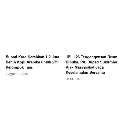
Bagikan Artikel
Berita Lainnya
Satpol PP Sisir Angkringan di Alun-
alun Kajen, Plt Bupati Sukirman Pastikan Pengawasan
Siang dan Malam Diperketat
Bupati Karo Serahkan 1,2 Juta
JPL 126 Tengengwetan Resmi
Benih Kopi Arabika untuk 259
Dibuka, Plt. Bupati Sukirman
Kelompok Tani.
Ajak Masyarakat Jaga
Keselamatan Bersama
7 Agustus 2026
28 Juli 2026