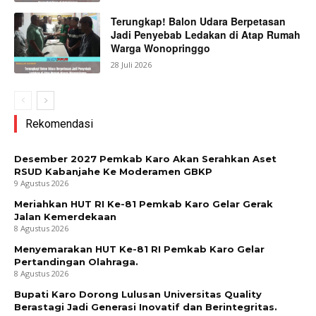
Terungkap! Balon Udara Berpetasan
Jadi Penyebab Ledakan di Atap Rumah
Company
Warga Wonopringgo
28 Juli 2026
About
Contact us
Rekomendasi
Subscription Plans
My account
Desember 2027 Pemkab Karo Akan Serahkan Aset
RSUD Kabanjahe Ke Moderamen GBKP
Bagikan Artikel
9 Agustus 2026
Meriahkan HUT RI Ke-81 Pemkab Karo Gelar Gerak
Jalan Kemerdekaan
Berita Lainnya
Menteri Koperasi RI Buka Festival
8 Agustus 2026
Bunga Dan Buah Tahun 2026 Kabupaten Karo
Menyemarakan HUT Ke-81 RI Pemkab Karo Gelar
Pertandingan Olahraga.
8 Agustus 2026
Bupati Karo Dorong Lulusan Universitas Quality
Berastagi Jadi Generasi Inovatif dan Berintegritas.