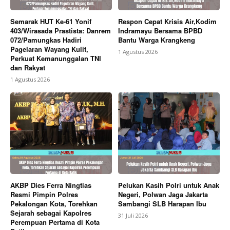
Semarak HUT Ke-61 Yonif
Respon Cepat Krisis Air,Kodim
403/Wirasada Prastista: Danrem
Indramayu Bersama BPBD
072/Pamungkas Hadiri
Bantu Warga Krangkeng
Pagelaran Wayang Kulit,
1 Agustus 2026
Perkuat Kemanunggalan TNI
dan Rakyat
1 Agustus 2026
AKBP Dies Ferra Ningtias
Pelukan Kasih Polri untuk Anak
Resmi Pimpin Polres
Negeri, Polwan Jaga Jakarta
Pekalongan Kota, Torehkan
Sambangi SLB Harapan Ibu
Sejarah sebagai Kapolres
31 Juli 2026
Perempuan Pertama di Kota