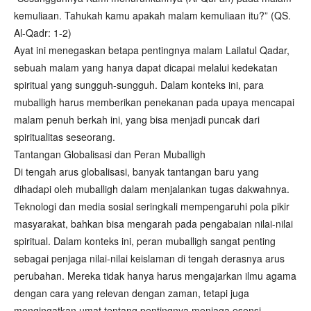
kemuliaan. Tahukah kamu apakah malam kemuliaan itu?” (QS.
Al-Qadr: 1-2)
Ayat ini menegaskan betapa pentingnya malam Lailatul Qadar,
sebuah malam yang hanya dapat dicapai melalui kedekatan
spiritual yang sungguh-sungguh. Dalam konteks ini, para
muballigh harus memberikan penekanan pada upaya mencapai
malam penuh berkah ini, yang bisa menjadi puncak dari
spiritualitas seseorang.
Tantangan Globalisasi dan Peran Muballigh
Di tengah arus globalisasi, banyak tantangan baru yang
dihadapi oleh muballigh dalam menjalankan tugas dakwahnya.
Teknologi dan media sosial seringkali mempengaruhi pola pikir
masyarakat, bahkan bisa mengarah pada pengabaian nilai-nilai
spiritual. Dalam konteks ini, peran muballigh sangat penting
sebagai penjaga nilai-nilai keislaman di tengah derasnya arus
perubahan. Mereka tidak hanya harus mengajarkan ilmu agama
dengan cara yang relevan dengan zaman, tetapi juga
mengingatkan umat tentang pentingnya menjaga esensi