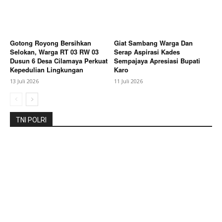
Contact us
Subscription Plans
My account
Gotong Royong Bersihkan
Giat Sambang Warga Dan
Selokan, Warga RT 03 RW 03
Serap Aspirasi Kades
Dusun 6 Desa Cilamaya Perkuat
Sempajaya Apresiasi Bupati
Bagikan Artikel
Kepedulian Lingkungan
Karo
13 Juli 2026
11 Juli 2026
Berita Lainnya
Nobar Final Piala Dunia 2026 Pererat
Sinergi Forkopimda Dengan Masyarakat
TNI POLRI