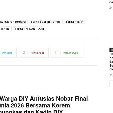
My account
da
24
E NOW
ita daerah terbaru
Berita daerah Terkini
Berita hari ini
 terkini
Berita TNI DAN POLRI
B
Twitter
Pinterest
WhatsApp
Mingguan Tim POD & COD JNE Galuhmas Karawang Bahas Eva
Ba
Ka
Sa
Se
Be
14
Warga DIY Antusias Nobar Final
unia 2026 Bersama Korem
mungkas dan Kadin DIY