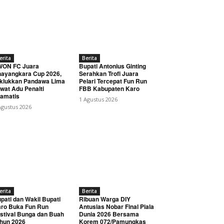
erita
Berita
WON FC Juara
Bupati Antonius Ginting
ayangkara Cup 2026,
Serahkan Trofi Juara
klukkan Pandawa Lima
Pelari Tercepat Fun Run
wat Adu Penalti
FBB Kabupaten Karo
amatis
1 Agustus 2026
Agustus 2026
erita
Berita
pati dan Wakil Bupati
Ribuan Warga DIY
ro Buka Fun Run
Antusias Nobar Final Piala
stival Bunga dan Buah
Dunia 2026 Bersama
hun 2026
Korem 072/Pamungkas