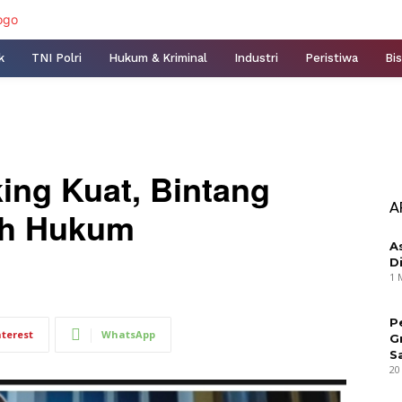
k
TNI Polri
Hukum & Kriminal
Industri
Peristiwa
Bis
king Kuat, Bintang
A
uh Hukum
A
D
1 
P
nterest
WhatsApp
G
S
20