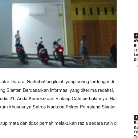
B
A
Bh
Ta
Le
Dr
1 
iantar Darurat Narkoba! begitulah yang sering terdengar di
g Siantar. Berdasarkan informasi yang diterima redaksi,
Studio 21, Anda Karaoke dan Bintang Cafe perbulannya. Hal
 hukum khususnya Satres Narkoba Polres Pematang Siantar.
B
tup mata dan tidak pernah melakukan razia secara rutin di
Bu
Ka
Fe
Ta