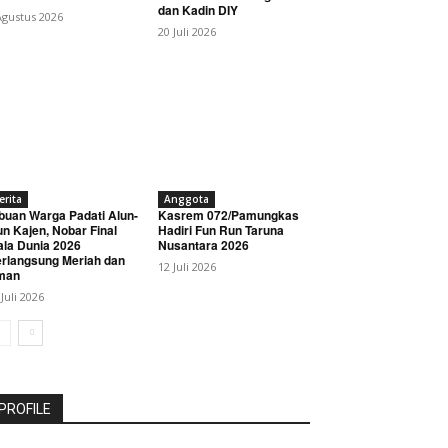
dan Kadin DIY
Agustus 2026
20 Juli 2026
erita
Anggota
buan Warga Padati Alun-
Kasrem 072/Pamungkas
un Kajen, Nobar Final
Hadiri Fun Run Taruna
ala Dunia 2026
Nusantara 2026
rlangsung Meriah dan
12 Juli 2026
man
 Juli 2026
PROFILE