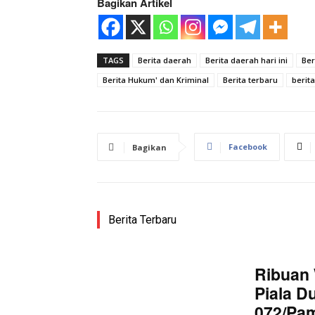
Bagikan Artikel
SUBSCRIB
TAGS
Berita daerah
Berita daerah hari ini
Ber
Berita Hukum' dan Kriminal
Berita terbaru
berita
Bagikan Artikel
Facebook
Bagikan
Berita Lainnya
Briefing 
Prioritas
Berita Terbaru
Ribuan 
Piala D
072/Pa