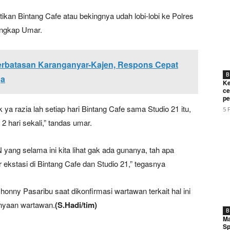
tikan Bintang Cafe atau bekingnya udah lobi-lobi ke Polres
ungkap Umar.
Perbatasan Karanganyar-Kajen, Respons Cepat
B
ga
Ke
ce
pe
ya razia lah setiap hari Bintang Cafe sama Studio 21 itu,
5 
Week
2 hari sekali,” tandas umar.
e PRO
N yang selama ini kita lihat gak ada gunanya, tah apa
Company
 ekstasi di Bintang Cafe dan Studio 21,” tegasnya
About
nny Pasaribu saat dikonfirmasi wartawan terkait hal ini
Contact us
nyaan wartawan.
(S.Hadi/tim)
B
Subscription Plans
Ma
Sp