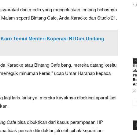
1 
asyarakat dan media yang mengeluhkan tentang bebasnya
an Malam seperti Bintang Cafe, Anda Karaoke dan Studio 21.
i Karo Temui Menteri Koperasi RI Dan Undang
B
nda Karaoke atau Bintang Cafe bang, mereka datang kesitu
Ri
al
ri meneguk minuman keras,” ucap Umar Harahap kepada
Pi
Be
A
20
lagi laris-larisnya, mereka kayaknya dibekingi aparat jadi
kan.
ang Cafe bisa dibuktikan dari kasus perampasan HP
a tidak pernah ditindaklanjuti oleh pihak kepolisian.