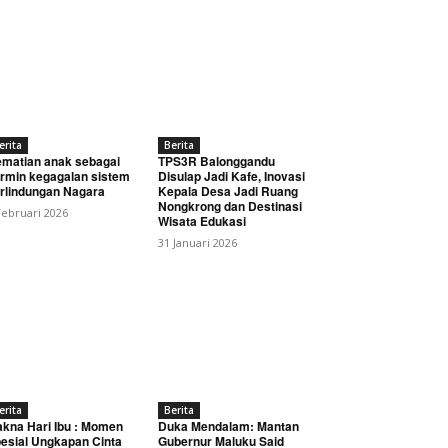
erita
Berita
matian anak sebagai
TPS3R Balonggandu
rmin kegagalan sistem
Disulap Jadi Kafe, Inovasi
rlindungan Nagara
Kepala Desa Jadi Ruang
Nongkrong dan Destinasi
Februari 2026
Wisata Edukasi
31 Januari 2026
erita
Berita
kna Hari Ibu : Momen
Duka Mendalam: Mantan
esial Ungkapan Cinta
Gubernur Maluku Said