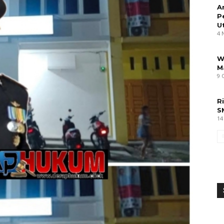
A
P
U
4 
W
M
9 
R
S
14