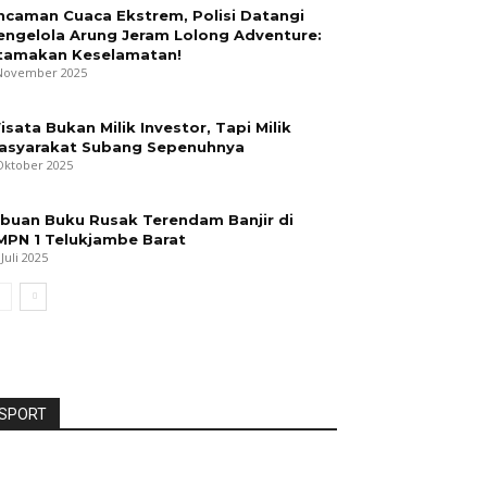
ncaman Cuaca Ekstrem, Polisi Datangi
engelola Arung Jeram Lolong Adventure:
tamakan Keselamatan!
November 2025
isata Bukan Milik Investor, Tapi Milik
asyarakat Subang Sepenuhnya
Oktober 2025
ibuan Buku Rusak Terendam Banjir di
MPN 1 Telukjambe Barat
 Juli 2025
SPORT