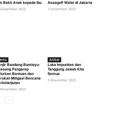
n Bakti Anak kepada Ibu
Assagaff Wafat di Jakarta
 Desember 2025
1 Desember 2025
erita
Artikel
luasi Penanganan Paket
njir Bandang Bumiayu:
Luka Impunitas dan
esang Pangarep
Tanggung Jawab Kita
lurkan Bantuan dan
Semua
rukan Mitigasi Bencana
3 November 2025
rkelanjutan
 November 2025