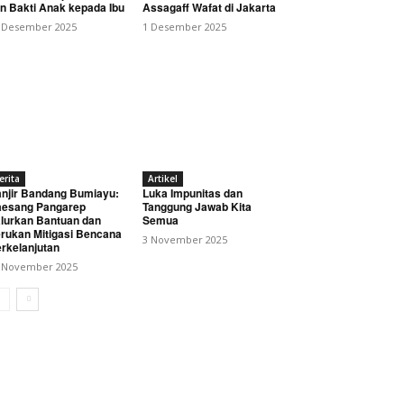
n Bakti Anak kepada Ibu
Assagaff Wafat di Jakarta
 Desember 2025
1 Desember 2025
erita
Artikel
njir Bandang Bumiayu:
Luka Impunitas dan
esang Pangarep
Tanggung Jawab Kita
lurkan Bantuan dan
Semua
rukan Mitigasi Bencana
3 November 2025
rkelanjutan
 November 2025