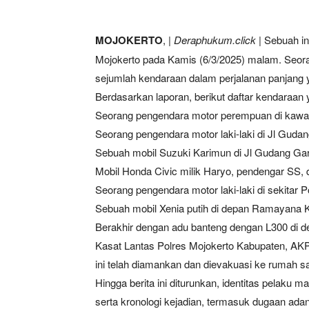
MOJOKERTO
, |
Deraphukum.click
| Sebuah in
Mojokerto pada Kamis (6/3/2025) malam. Seor
sejumlah kendaraan dalam perjalanan panjang 
Berdasarkan laporan, berikut daftar kendaraan y
Seorang pengendara motor perempuan di kaw
Seorang pengendara motor laki-laki di Jl Guda
Sebuah mobil Suzuki Karimun di Jl Gudang G
Mobil Honda Civic milik Haryo, pendengar SS, d
Seorang pengendara motor laki-laki di sekitar 
Sebuah mobil Xenia putih di depan Ramayana K
Berakhir dengan adu banteng dengan L300 di d
Kasat Lantas Polres Mojokerto Kabupaten, AKP
ini telah diamankan dan dievakuasi ke rumah saki
Hingga berita ini diturunkan, identitas pelaku m
serta kronologi kejadian, termasuk dugaan adan