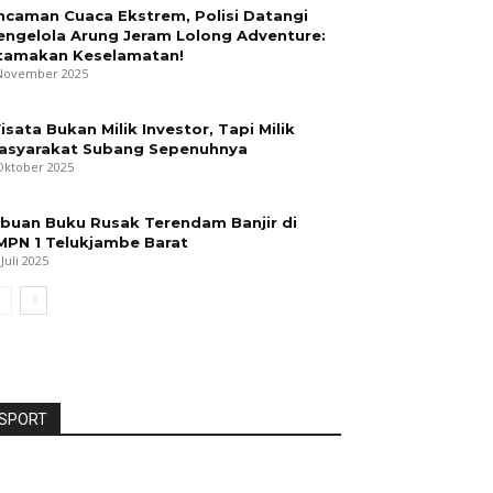
ncaman Cuaca Ekstrem, Polisi Datangi
engelola Arung Jeram Lolong Adventure:
tamakan Keselamatan!
November 2025
isata Bukan Milik Investor, Tapi Milik
asyarakat Subang Sepenuhnya
Oktober 2025
ibuan Buku Rusak Terendam Banjir di
MPN 1 Telukjambe Barat
 Juli 2025
SPORT