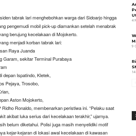
A
P
U
siden tabrak lari menghebohkan warga dari Sidoarjo hingga
4 
ang pengemudi mobil pick-up diamankan setelah menabrak
yang berujung kecelakaan di Mojokerto.
W
M
ang menjadi korban tabrak lari:
9 
asan Raya Juanda
ng Garam, sekitar Terminal Purabaya
R
aram
S
14
i depan Ispatindo, Kletek,
Pos Pejaya, Trosobo,
rian,
epan Aston Mojokerto,
 Ridho Ronaldo, membenarkan peristiwa ini. “Pelaku saat
t akibat luka serius dari kecelakaan terakhir,” ujarnya.
asih belum diketahui. Polisi juga masih menyelidiki motif
ya kejar-kejaran di lokasi awal kecelakaan di kawasan