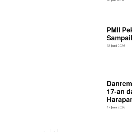
PMII Pe
Sampaik
18 Juni 2026
Danrem
17-an d
Harapan
17 Juni 2026