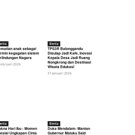
erita
Berita
matian anak sebagai
TPS3R Balonggandu
rmin kegagalan sistem
Disulap Jadi Kafe, Inovasi
rlindungan Nagara
Kepala Desa Jadi Ruang
Nongkrong dan Destinasi
Februari 2026
Wisata Edukasi
31 Januari 2026
erita
Berita
kna Hari Ibu : Momen
Duka Mendalam: Mantan
esial Ungkapan Cinta
Gubernur Maluku Said