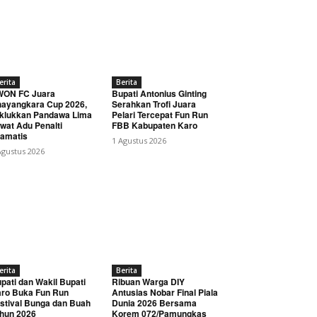
erita
Berita
WON FC Juara
Bupati Antonius Ginting
ayangkara Cup 2026,
Serahkan Trofi Juara
klukkan Pandawa Lima
Pelari Tercepat Fun Run
wat Adu Penalti
FBB Kabupaten Karo
amatis
1 Agustus 2026
Agustus 2026
erita
Berita
pati dan Wakil Bupati
Ribuan Warga DIY
ro Buka Fun Run
Antusias Nobar Final Piala
stival Bunga dan Buah
Dunia 2026 Bersama
hun 2026
Korem 072/Pamungkas