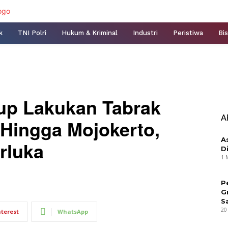
k
TNI Polri
Hukum & Kriminal
Industri
Peristiwa
Bis
up Lakukan Tabrak
A
o Hingga Mojokerto,
A
rluka
D
1 
P
G
S
20
nterest
WhatsApp