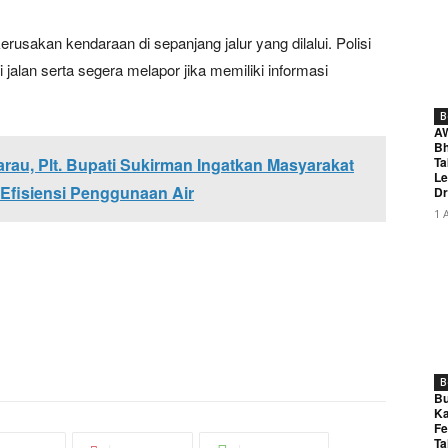
rusakan kendaraan di sepanjang jalur yang dilalui. Polisi
alan serta segera melapor jika memiliki informasi
B
A
Bh
rau, Plt. Bupati Sukirman Ingatkan Masyarakat
Ta
Le
Efisiensi Penggunaan Air
Dr
1 
B
Bu
Ka
Fe
Ta