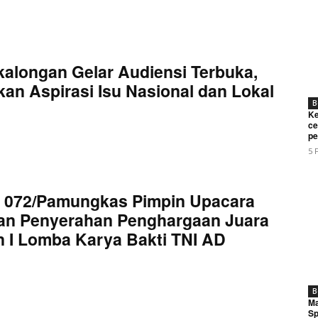
kalongan Gelar Audiensi Terbuka,
an Aspirasi Isu Nasional dan Lokal
B
Ke
ce
pe
5 
 072/Pamungkas Pimpin Upacara
an Penyerahan Penghargaan Juara
 I Lomba Karya Bakti TNI AD
B
Ma
Sp