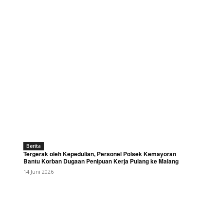
Berita
Tergerak oleh Kepedulian, Personel Polsek Kemayoran
Bantu Korban Dugaan Penipuan Kerja Pulang ke Malang
14 Juni 2026