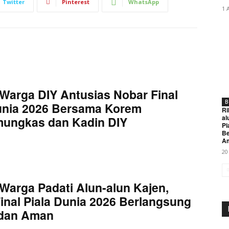
Twitter
Pinterest
WhatsApp
1 
Warga DIY Antusias Nobar Final
B
unia 2026 Bersama Korem
Ri
al
mungkas dan Kadin DIY
Pi
Be
A
20
Warga Padati Alun-alun Kajen,
inal Piala Dunia 2026 Berlangsung
 dan Aman