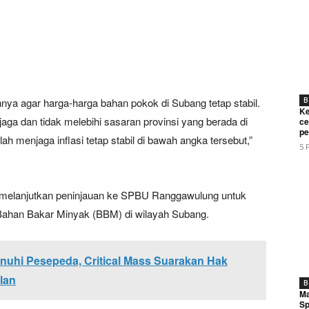
nya agar harga-harga bahan pokok di Subang tetap stabil.
B
Ke
erjaga dan tidak melebihi sasaran provinsi yang berada di
ce
pe
ah menjaga inflasi tetap stabil di bawah angka tersebut,”
5 
an melanjutkan peninjauan ke SPBU Ranggawulung untuk
 Bahan Bakar Minyak (BBM) di wilayah Subang.
nuhi Pesepeda, Critical Mass Suarakan Hak
lan
B
Ma
Sp