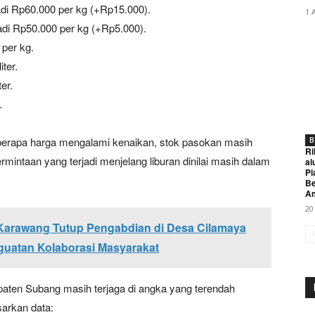
adi Rp60.000 per kg (+Rp15.000).
1 
adi Rp50.000 per kg (+Rp5.000).
per kg.
ter.
er.
.
berapa harga mengalami kenaikan, stok pasokan masih
B
Ri
ermintaan yang terjadi menjelang liburan dinilai masih dalam
al
Pi
Be
A
20
arawang Tutup Pengabdian di Desa Cilamaya
uatan Kolaborasi Masyarakat
upaten Subang masih terjaga di angka yang terendah
sarkan data: