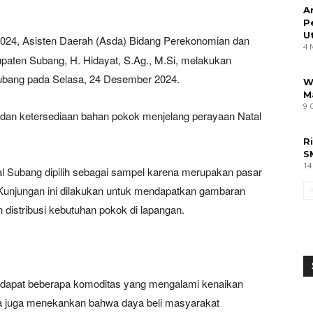
A
P
U
024, Asisten Daerah (Asda) Bidang Perekonomian dan
4 
aten Subang, H. Hidayat, S.Ag., M.Si, melakukan
Subang pada Selasa, 24 Desember 2024.
W
M
9 
 dan ketersediaan bahan pokok menjelang perayaan Natal
R
S
14
al Subang dipilih sebagai sampel karena merupakan pasar
 Kunjungan ini dilakukan untuk mendapatkan gambaran
 distribusi kebutuhan pokok di lapangan.
dapat beberapa komoditas yang mengalami kenaikan
 Ia juga menekankan bahwa daya beli masyarakat