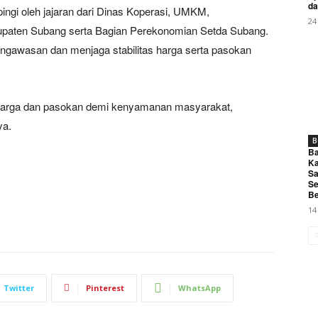
da
ngi oleh jajaran dari Dinas Koperasi, UMKM,
24
upaten Subang serta Bagian Perekonomian Setda Subang.
engawasan dan menjaga stabilitas harga serta pasokan
s harga dan pasokan demi kenyamanan masyarakat,
ya.
B
Ba
Ka
Sa
Se
Be
14
Twitter
Pinterest
WhatsApp