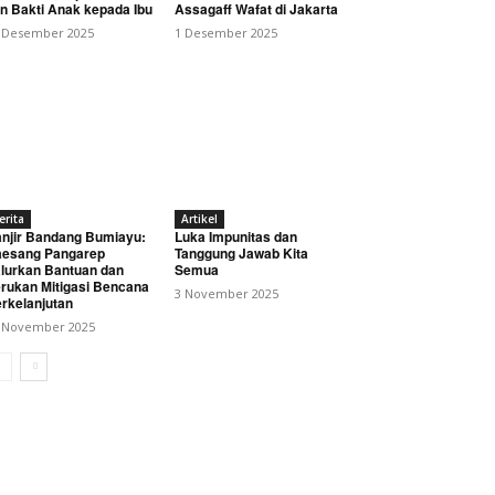
n Bakti Anak kepada Ibu
Assagaff Wafat di Jakarta
 Desember 2025
1 Desember 2025
erita
Artikel
njir Bandang Bumiayu:
Luka Impunitas dan
esang Pangarep
Tanggung Jawab Kita
lurkan Bantuan dan
Semua
rukan Mitigasi Bencana
3 November 2025
rkelanjutan
 November 2025