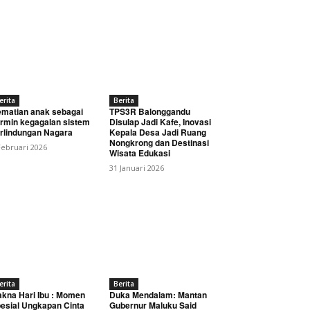
erita
Berita
matian anak sebagai
TPS3R Balonggandu
rmin kegagalan sistem
Disulap Jadi Kafe, Inovasi
rlindungan Nagara
Kepala Desa Jadi Ruang
Nongkrong dan Destinasi
Februari 2026
Wisata Edukasi
31 Januari 2026
erita
Berita
kna Hari Ibu : Momen
Duka Mendalam: Mantan
esial Ungkapan Cinta
Gubernur Maluku Said