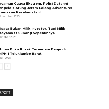
ncaman Cuaca Ekstrem, Polisi Datangi
engelola Arung Jeram Lolong Adventure:
tamakan Keselamatan!
November 2025
isata Bukan Milik Investor, Tapi Milik
asyarakat Subang Sepenuhnya
Oktober 2025
ibuan Buku Rusak Terendam Banjir di
MPN 1 Telukjambe Barat
 Juli 2025
SPORT