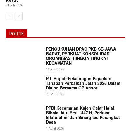
Ketat
31 Juli 2026
POLITIK
PENGUKUHAN DPAC PKB SE-JAWA
BARAT, PERKUAT KONSOLIDASI
ORGANISASI HINGGA TINGKAT
KECAMATAN
16 Juni 2026
Plt. Bupati Pekalongan Paparkan
Tahapan Perbaikan Jalan 2026 Dalam
Dialog Bersama GP Ansor
30 Mei 2026
PPDI Kecamatan Kajen Gelar Halal
Bihalal Idul Fitri 1447 H, Perkuat
Silaturahmi dan Sinergitas Perangkat
Desa
News Week
1 April 2026