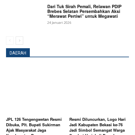
Magazine PRO
Dari Tuk Sirah Pemali, Relawan PDIP
Brebes Selatan Persembahkan Aksi
“Merawat Pertiwi” untuk Megawati
24 Januari 2026
DAERAH
SUBSCRIBE NOW
Company
JPL 126 Tengengwetan Resmi
Resmi Diluncurkan, Logo Hari
Dibuka, Plt. Bupati Sukirman
Jadi Kabupaten Bekasi ke-76
About
Ajak Masyarakat Jaga
Jadi Simbol Semangat Warga