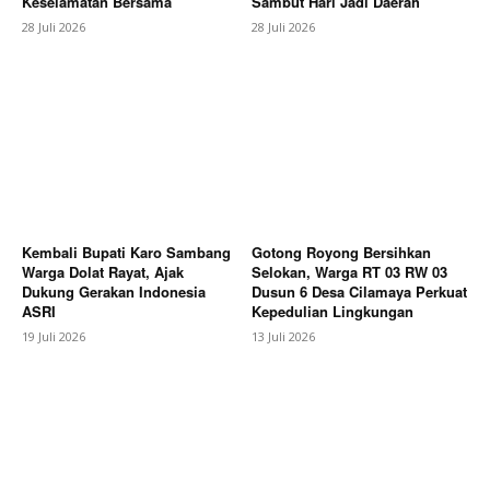
Keselamatan Bersama
Sambut Hari Jadi Daerah
Contact us
28 Juli 2026
28 Juli 2026
Subscription Plans
My account
Bagikan Artikel
Berita Lainnya
Kasus Manipulasi Data Bantuan
Pangan Desa Sukra Resmi Di Laporkan DPD IWOI
Indramayu Dan LSM Penjara Indonesia ke Inspektorat
Kembali Bupati Karo Sambang
Gotong Royong Bersihkan
Warga Dolat Rayat, Ajak
Selokan, Warga RT 03 RW 03
Dukung Gerakan Indonesia
Dusun 6 Desa Cilamaya Perkuat
ASRI
Kepedulian Lingkungan
19 Juli 2026
13 Juli 2026