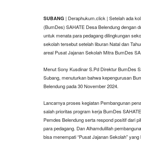
SUBANG
| Deraphukum.click | Setelah ada ko
(BumDes) SAHATE Desa Belendung dengan dua
untuk menata para pedagang dilingkungan seko
sekolah tersebut setelah liburan Natal dan Tahu
areal Pusat Jajanan Sekolah Mitra BumDes S
Menut Sony Kusdinar S.Pd Direktur BumDes
Subang, menuturkan bahwa kepengurusan BumD
Belendung pada 30 November 2024.
Lancarnya proses kegiatan Pembangunan penat
salah prioritas program kerja BumDes SAHATE 
Pemdes Belendung serta respond positif dari 
para pedagang. Dan Alhamdulillah pembangunan
bisa menempati “Pusat Jajanan Sekolah” yang le