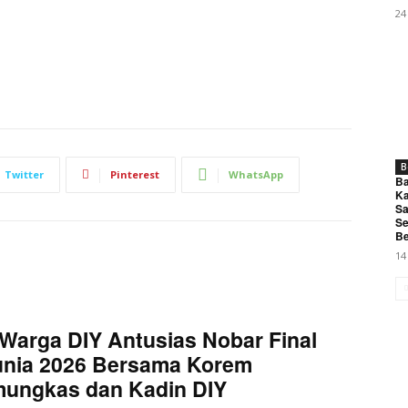
My account
24
E NOW
B
Twitter
Pinterest
WhatsApp
Ba
Ka
ri 3 Jam, Polisi Tangkap Terduga Pembunuh Perangkat Desa
Sa
Se
Be
14
Warga DIY Antusias Nobar Final
unia 2026 Bersama Korem
mungkas dan Kadin DIY