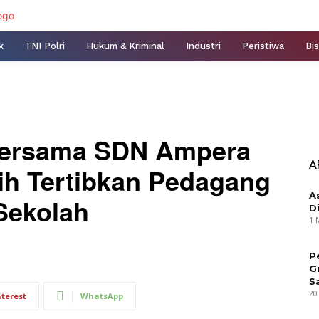
k
TNI Polri
Hukum & Kriminal
Industri
Peristiwa
Bis
Bersama SDN Ampera
A
ih Tertibkan Pedagang
A
Sekolah
D
1 
P
G
S
20
nterest
WhatsApp