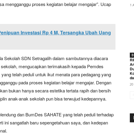
 bisa mengganggu proses kegiatan belajar mengajar”. Ucap
1 
Penipuan Investasi Rp 4 M, Tersangka Ubah Uang
B
ala Sekolah SDN Setragalih dalam sambutannya diacara
Ri
An
an sekolah, mengucapkan terimakasih kepada Pemdes
Du
K
ng telah peduli untuk ikut menata para pedagang yang
da
ngganggu pada proses kegiatan belajar mengajar. Dengan
20
kan bukan hanya secara estetika tertata rapih dan bersih
plin anak-anak sekolah pun bisa terwujud kedepannya.
lendung dan BumDes SAHATE yang telah peduli terhadap
i ini sangatlah baru sepengetahuan saya, dan kedepan
nal.