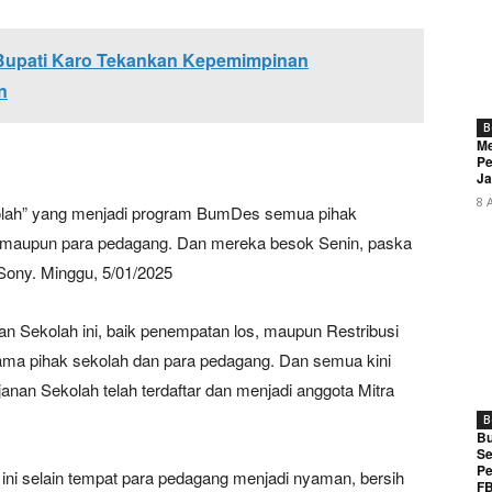
 Bupati Karo Tekankan Kepemimpinan
n
B
Me
Pe
Ja
8 
kolah” yang menjadi program BumDes semua pihak
maupun para pedagang. Dan mereka besok Senin, paska
Sony. Minggu, 5/01/2025
an Sekolah ini, baik penempatan los, maupun Restribusi
ma pihak sekolah dan para pedagang. Dan semua kini
janan Sekolah telah terdaftar dan menjadi anggota Mitra
B
Bu
Se
Pe
 ini selain tempat para pedagang menjadi nyaman, bersih
FB