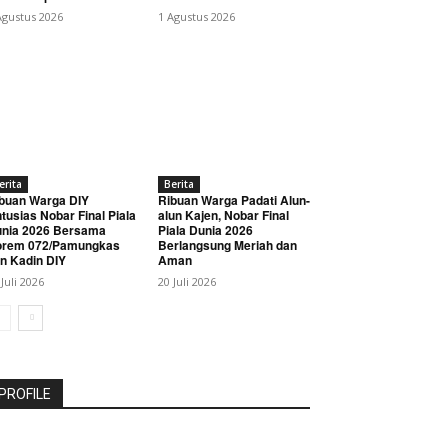
Agustus 2026
1 Agustus 2026
erita
Berita
buan Warga DIY
Ribuan Warga Padati Alun-
tusias Nobar Final Piala
alun Kajen, Nobar Final
nia 2026 Bersama
Piala Dunia 2026
orem 072/Pamungkas
Berlangsung Meriah dan
n Kadin DIY
Aman
 Juli 2026
20 Juli 2026
PROFILE