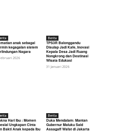
erita
Berita
matian anak sebagai
TPS3R Balonggandu
rmin kegagalan sistem
Disulap Jadi Kafe, Inovasi
rlindungan Nagara
Kepala Desa Jadi Ruang
Nongkrong dan Destinasi
Februari 2026
Wisata Edukasi
31 Januari 2026
erita
Berita
kna Hari Ibu : Momen
Duka Mendalam: Mantan
esial Ungkapan Cinta
Gubernur Maluku Said
n Bakti Anak kepada Ibu
Assagaff Wafat di Jakarta