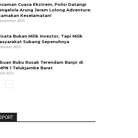
ncaman Cuaca Ekstrem, Polisi Datangi
engelola Arung Jeram Lolong Adventure:
tamakan Keselamatan!
November 2025
isata Bukan Milik Investor, Tapi Milik
asyarakat Subang Sepenuhnya
Oktober 2025
ibuan Buku Rusak Terendam Banjir di
MPN 1 Telukjambe Barat
 Juli 2025
SPORT