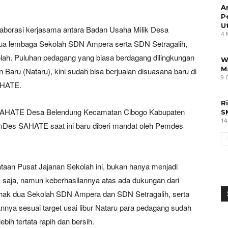
A
P
U
laborasi kerjasama antara Badan Usaha Milik Desa
4 
 lembaga Sekolah SDN Ampera serta SDN Setragalih,
lah. Puluhan pedagang yang biasa berdagang dilingkungan
W
M
n Baru (Nataru), kini sudah bisa berjualan disuasana baru di
9 
AHATE.
R
 SAHATE Desa Belendung Kecamatan Cibogo Kabupaten
S
14
es SAHATE saat ini baru diberi mandat oleh Pemdes
aan Pusat Jajanan Sekolah ini, bukan hanya menjadi
saja, namun keberhasilannya atas ada dukungan dari
pihak dua Sekolah SDN Ampera dan SDN Setragalih, serta
nya sesuai target usai libur Nataru para pedagang sudah
bih tertata rapih dan bersih.