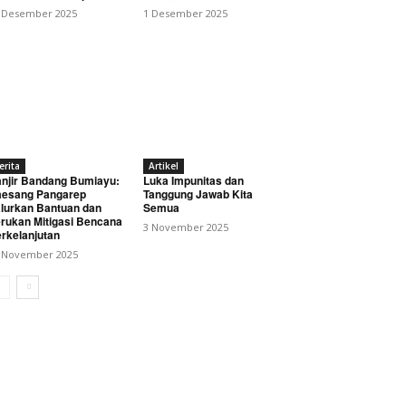
 Desember 2025
1 Desember 2025
erita
Artikel
njir Bandang Bumiayu:
Luka Impunitas dan
esang Pangarep
Tanggung Jawab Kita
 di Pekalongan
lurkan Bantuan dan
Semua
rukan Mitigasi Bencana
3 November 2025
rkelanjutan
 November 2025