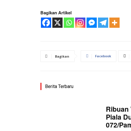
Bagikan Artikel
SUBSCRIB
Bagikan Artikel
Facebook
Bagikan
Berita Lainnya
Kurang da
Berita Terbaru
Ribuan 
Piala D
072/Pa