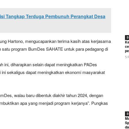
olisi Tangkap Terduga Pembunuh Perangkat Desa
B
ng Hartono, mengucapankan terima kasih atas kerjasama
Ke
ce
lah satu program BumDes SAHATE untuk para pedagang di
pe
5 
 ini, diharapkan selain dapat meningkatkan PADes
Week
 ini sekaligus dapat meningkatkan ekonomi masyarakat
e PRO
Company
umDes, walau baru dibentuk diakhir tahun 2024, dengan
mbuktikan apa yang menjadi program kerjanya”. Pungkas
About
B
Contact us
Ma
Sp
Subscription Plans
da