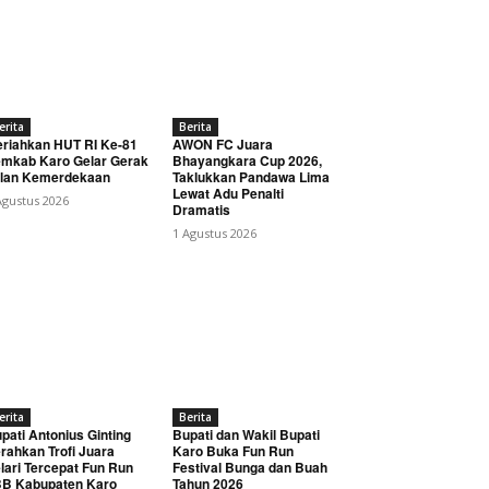
erita
Berita
riahkan HUT RI Ke-81
AWON FC Juara
mkab Karo Gelar Gerak
Bhayangkara Cup 2026,
lan Kemerdekaan
Taklukkan Pandawa Lima
Lewat Adu Penalti
Agustus 2026
Dramatis
1 Agustus 2026
erita
Berita
pati Antonius Ginting
Bupati dan Wakil Bupati
rahkan Trofi Juara
Karo Buka Fun Run
lari Tercepat Fun Run
Festival Bunga dan Buah
B Kabupaten Karo
Tahun 2026