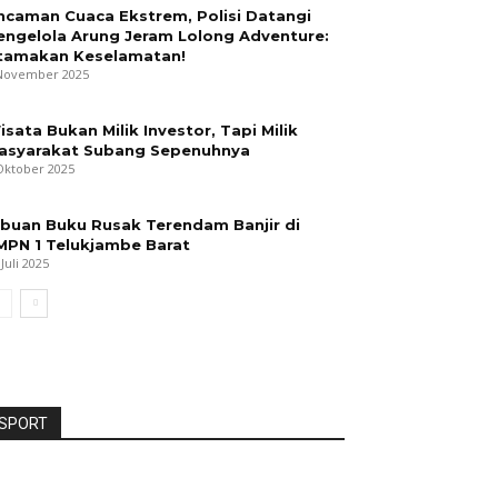
ncaman Cuaca Ekstrem, Polisi Datangi
engelola Arung Jeram Lolong Adventure:
tamakan Keselamatan!
November 2025
isata Bukan Milik Investor, Tapi Milik
asyarakat Subang Sepenuhnya
Oktober 2025
ibuan Buku Rusak Terendam Banjir di
MPN 1 Telukjambe Barat
 Juli 2025
SPORT