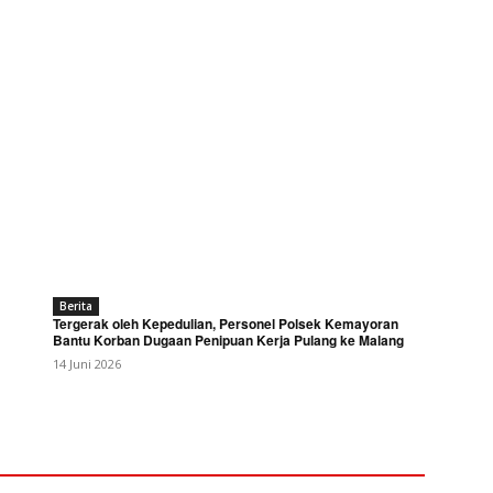
Berita
Tergerak oleh Kepedulian, Personel Polsek Kemayoran
Bantu Korban Dugaan Penipuan Kerja Pulang ke Malang
14 Juni 2026