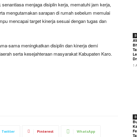
k senantiasa menjaga disiplin kerja, mematuhi jam kerja,
, serta mengutamakan sarapan di rumah sebelum memulai
ampu mencapai target kinerja sesuai dengan tugas dan
B
A
ma-sama meningkatkan disiplin dan kinerja demi
Bh
Ta
daerah serta kesejahteraan masyarakat Kabupaten Karo.
Le
Dr
1 
B
Bu
Ka
Fe
Twitter
Pinterest
WhatsApp
Ta