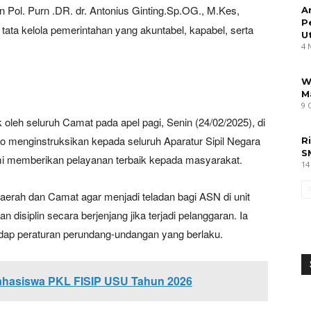
en Pol. Purn .DR. dr. Antonius Ginting.Sp.OG., M.Kes,
A
P
a kelola pemerintahan yang akuntabel, kapabel, serta
U
4 
W
M
9 
leh seluruh Camat pada apel pagi, Senin (24/02/2025), di
o menginstruksikan kepada seluruh Aparatur Sipil Negara
R
S
mi memberikan pelayanan terbaik kepada masyarakat.
14
erah dan Camat agar menjadi teladan bagi ASN di unit
disiplin secara berjenjang jika terjadi pelanggaran. Ia
dap peraturan perundang-undangan yang berlaku.
ahasiswa PKL FISIP USU Tahun 2026