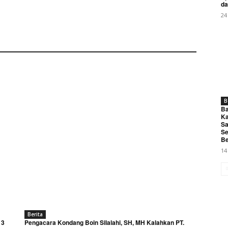
da
24
B
Ba
Ka
Sa
Se
Be
14
Berita
 3
Pengacara Kondang Boin Silalahi, SH, MH Kalahkan PT.