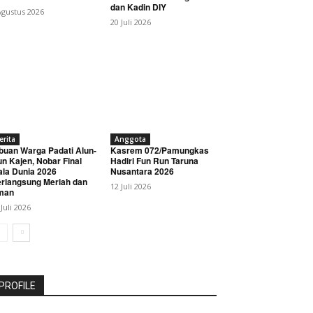
dan Kadin DIY
Agustus 2026
20 Juli 2026
erita
Anggota
buan Warga Padati Alun-
Kasrem 072/Pamungkas
un Kajen, Nobar Final
Hadiri Fun Run Taruna
ala Dunia 2026
Nusantara 2026
rlangsung Meriah dan
12 Juli 2026
man
 Juli 2026
PROFILE