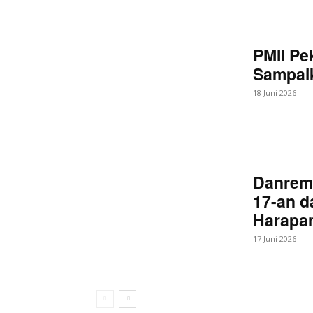
PMII Pe
Sampaik
18 Juni 2026
Danrem
17-an d
Harapan
17 Juni 2026