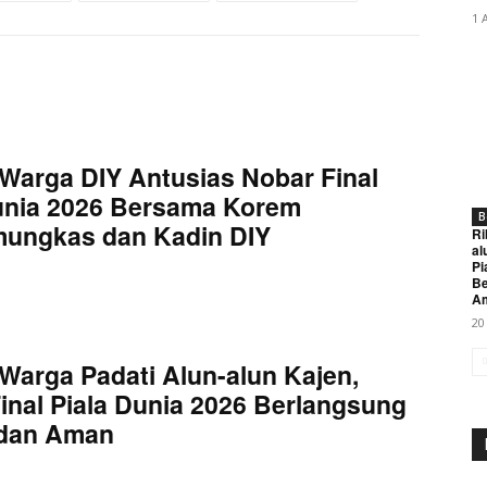
1 
Warga DIY Antusias Nobar Final
unia 2026 Bersama Korem
B
mungkas dan Kadin DIY
Ri
al
Pi
Be
A
20
Warga Padati Alun-alun Kajen,
inal Piala Dunia 2026 Berlangsung
 dan Aman