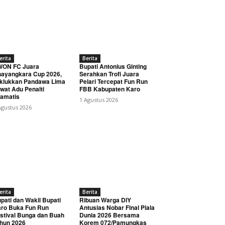
erita
Berita
WON FC Juara
Bupati Antonius Ginting
ayangkara Cup 2026,
Serahkan Trofi Juara
klukkan Pandawa Lima
Pelari Tercepat Fun Run
wat Adu Penalti
FBB Kabupaten Karo
amatis
1 Agustus 2026
Agustus 2026
erita
Berita
pati dan Wakil Bupati
Ribuan Warga DIY
ro Buka Fun Run
Antusias Nobar Final Piala
stival Bunga dan Buah
Dunia 2026 Bersama
hun 2026
Korem 072/Pamungkas