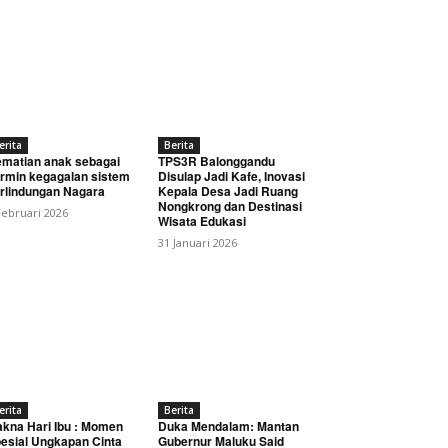
erita
Berita
matian anak sebagai
TPS3R Balonggandu
rmin kegagalan sistem
Disulap Jadi Kafe, Inovasi
rlindungan Nagara
Kepala Desa Jadi Ruang
Nongkrong dan Destinasi
Februari 2026
Wisata Edukasi
31 Januari 2026
erita
Berita
kna Hari Ibu : Momen
Duka Mendalam: Mantan
esial Ungkapan Cinta
Gubernur Maluku Said