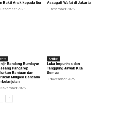
n Bakti Anak kepada Ibu
Assagaff Wafat di Jakarta
 Desember 2025
1 Desember 2025
erita
Artikel
njir Bandang Bumiayu:
Luka Impunitas dan
esang Pangarep
Tanggung Jawab Kita
lurkan Bantuan dan
Semua
rukan Mitigasi Bencana
3 November 2025
rkelanjutan
 November 2025