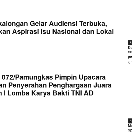
kalongan Gelar Audiensi Terbuka,
an Aspirasi Isu Nasional dan Lokal
B
Ke
ce
pe
5 
 072/Pamungkas Pimpin Upacara
an Penyerahan Penghargaan Juara
 I Lomba Karya Bakti TNI AD
B
Ma
Sp