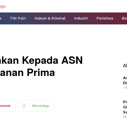
k
TNI Polri
Hukum & Kriminal
Industri
Peristiwa
Bis
ankan Kepada ASN
A
yanan Prima
A
D
1 
P
nterest
WhatsApp
G
S
20