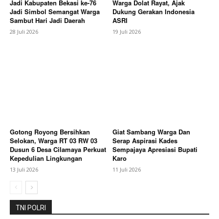
Jadi Kabupaten Bekasi ke-76
Warga Dolat Rayat, Ajak
Company
Jadi Simbol Semangat Warga
Dukung Gerakan Indonesia
Sambut Hari Jadi Daerah
ASRI
28 Juli 2026
19 Juli 2026
About
Contact us
Subscription Plans
My account
Bagikan Artikel
Gotong Royong Bersihkan
Giat Sambang Warga Dan
Berita Lainnya
Pemkab Karo Perkuat Sinkronisasi
Selokan, Warga RT 03 RW 03
Serap Aspirasi Kades
Program Dan Jajaki Pembangunan PLUT UMKM
Dusun 6 Desa Cilamaya Perkuat
Sempajaya Apresiasi Bupati
Dengan Kementerian
Kepedulian Lingkungan
Karo
13 Juli 2026
11 Juli 2026
TNI POLRI