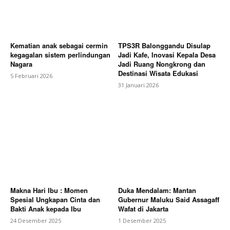
Kematian anak sebagai cermin
TPS3R Balonggandu Disulap
kegagalan sistem perlindungan
Jadi Kafe, Inovasi Kepala Desa
Nagara
Jadi Ruang Nongkrong dan
Destinasi Wisata Edukasi
5 Februari 2026
31 Januari 2026
Makna Hari Ibu : Momen
Duka Mendalam: Mantan
Spesial Ungkapan Cinta dan
Gubernur Maluku Said Assagaff
Bakti Anak kepada Ibu
Wafat di Jakarta
24 Desember 2025
1 Desember 2025