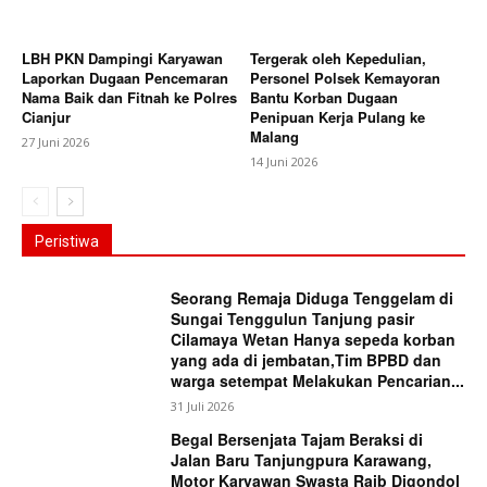
LBH PKN Dampingi Karyawan
Tergerak oleh Kepedulian,
Laporkan Dugaan Pencemaran
Personel Polsek Kemayoran
Nama Baik dan Fitnah ke Polres
Bantu Korban Dugaan
Cianjur
Penipuan Kerja Pulang ke
Malang
27 Juni 2026
14 Juni 2026
Peristiwa
Seorang Remaja Diduga Tenggelam di
Sungai Tenggulun Tanjung pasir
Cilamaya Wetan Hanya sepeda korban
yang ada di jembatan,Tim BPBD dan
warga setempat Melakukan Pencarian...
31 Juli 2026
Begal Bersenjata Tajam Beraksi di
Jalan Baru Tanjungpura Karawang,
Motor Karyawan Swasta Raib Digondol