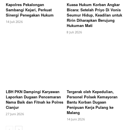
Kapolres Pekalongan
Kuasa Hukum Korban Angkar
Sambangi Kejari, Perkuat
Bicara: Setelah Priyo Di Vonis
Sinergi Penegakan Hukum
Seumur Hidup, Keadilan untuk
Ririn Diharapkan Berujung
14 Juli 2026
Hukuman Mati
8 Juli 2026
LBH PKN Dampingi Karyawan
Tergerak oleh Kepedulian,
Laporkan Dugaan Pencemaran
Personel Polsek Kemayoran
Nama Baik dan Fitnah ke Polres
Bantu Korban Dugaan
Cianjur
Penipuan Kerja Pulang ke
Malang
27 Juni 2026
14 Juni 2026