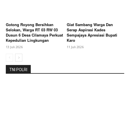
Contact us
Subscription Plans
My account
Gotong Royong Bersihkan
Giat Sambang Warga Dan
Selokan, Warga RT 03 RW 03
Serap Aspirasi Kades
Bagikan Artikel
Dusun 6 Desa Cilamaya Perkuat
Sempajaya Apresiasi Bupati
Kepedulian Lingkungan
Karo
13 Juli 2026
11 Juli 2026
Berita Lainnya
Terungkap! Balon Udara Berpetasan
Jadi Penyebab Ledakan di Atap Rumah Warga
Wonopringgo
TNI POLRI