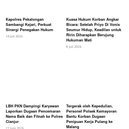
Kapolres Pekalongan
Kuasa Hukum Korban Angkar
Sambangi Kejari, Perkuat
Bicara: Setelah Priyo Di Vonis
Sinergi Penegakan Hukum
Seumur Hidup, Keadilan untuk
Ririn Diharapkan Berujung
14 Juli 2026
Hukuman Mati
8 Juli 2026
LBH PKN Dampingi Karyawan
Tergerak oleh Kepedulian,
Laporkan Dugaan Pencemaran
Personel Polsek Kemayoran
Nama Baik dan Fitnah ke Polres
Bantu Korban Dugaan
Cianjur
Penipuan Kerja Pulang ke
Malang
27 Juni 2026