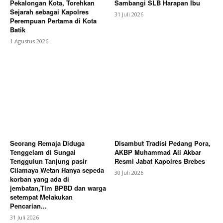
Pekalongan Kota, Torehkan
Sambangi SLB Harapan Ibu
Sejarah sebagai Kapolres
31 Juli 2026
Perempuan Pertama di Kota
Batik
1 Agustus 2026
Seorang Remaja Diduga
Disambut Tradisi Pedang Pora,
Tenggelam di Sungai
AKBP Muhammad Ali Akbar
Tenggulun Tanjung pasir
Resmi Jabat Kapolres Brebes
Cilamaya Wetan Hanya sepeda
30 Juli 2026
korban yang ada di
jembatan,Tim BPBD dan warga
setempat Melakukan
Pencarian...
31 Juli 2026