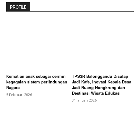
PROFILE
Kematian anak sebagai cermin
TPS3R Balonggandu Disulap
kegagalan sistem perlindungan
Jadi Kafe, Inovasi Kepala Desa
Nagara
Jadi Ruang Nongkrong dan
Destinasi Wisata Edukasi
5 Februari 2026
31 Januari 2026