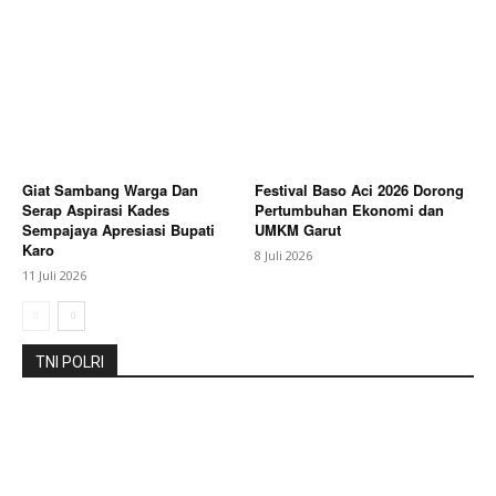
Company
About
Giat Sambang Warga Dan
Festival Baso Aci 2026 Dorong
Contact us
Serap Aspirasi Kades
Pertumbuhan Ekonomi dan
Sempajaya Apresiasi Bupati
UMKM Garut
Subscription Plans
Karo
8 Juli 2026
My account
11 Juli 2026
Bagikan Artikel
TNI POLRI
Berita Lainnya
Pemkab Brebes Dorong Koperasi Naik
Kelas melalui Penguatan Pemasaran dan Akses
Permodalan