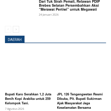
Dari Tuk Sirah Pemali, Relawan PDIP
Brebes Selatan Persembahkan Aksi
“Merawat Pertiwi” untuk Megawati
24 Januari 2026
DAERAH
Bupati Karo Serahkan 1,2 Juta
JPL 126 Tengengwetan Resmi
Benih Kopi Arabika untuk 259
Dibuka, Plt. Bupati Sukirman
News Week
Kelompok Tani.
Ajak Masyarakat Jaga
Magazine PRO
Keselamatan Bersama
7 Agustus 2026