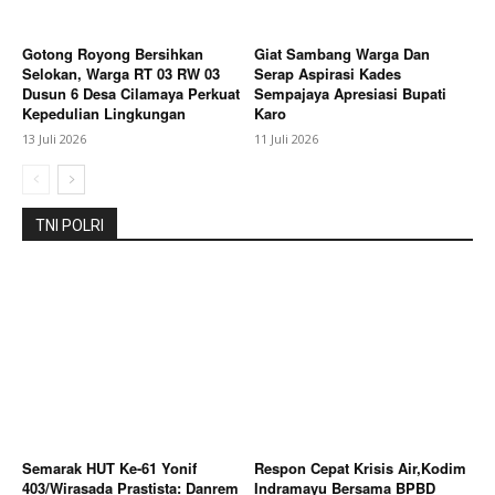
Subscription Plans
My account
Gotong Royong Bersihkan
Giat Sambang Warga Dan
Selokan, Warga RT 03 RW 03
Serap Aspirasi Kades
Dusun 6 Desa Cilamaya Perkuat
Sempajaya Apresiasi Bupati
Bagikan Artikel
Kepedulian Lingkungan
Karo
13 Juli 2026
11 Juli 2026
Berita Lainnya
Kapolres Pekalongan Hadiri
Peresmian Jembatan Perintis Garuda, Sinergi TNI-
Polri Dukung Pembangunan
TNI POLRI
Semarak HUT Ke-61 Yonif
Respon Cepat Krisis Air,Kodim
403/Wirasada Prastista: Danrem
Indramayu Bersama BPBD