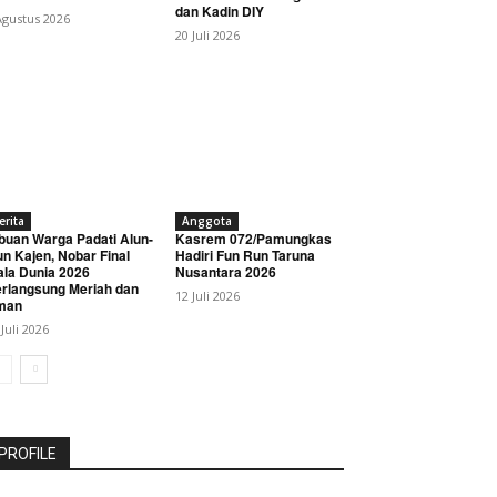
dan Kadin DIY
Agustus 2026
20 Juli 2026
erita
Anggota
buan Warga Padati Alun-
Kasrem 072/Pamungkas
un Kajen, Nobar Final
Hadiri Fun Run Taruna
ala Dunia 2026
Nusantara 2026
rlangsung Meriah dan
12 Juli 2026
man
 Juli 2026
PROFILE