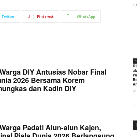
1 
Twitter
Pinterest
WhatsApp
B
Ri
Warga DIY Antusias Nobar Final
al
Pi
unia 2026 Bersama Korem
Be
A
mungkas dan Kadin DIY
20
Warga Padati Alun-alun Kajen,
inal Piala Dunia 2026 Berlangsung