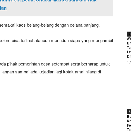
lan
ah memakai kaos belang-belang dengan celana panjang.
B
A
elom bisa terlihat ataupun menuduh siapa yang mengambil
Bh
Ta
Le
Dr
1 
ada pihak pemerintah desa setempat serta berharap untuk
 jangan sampai ada kejadian lagi kotak amal hilang di
B
Bu
Ka
Fe
Ta