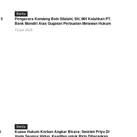
Berita
 3
Pengacara Kondang Boin Silalahi, SH, MH Kalahkan PT.
Bank Mandiri Atas Gugatan Perbuatan Melawan Hukum
15 Juli 2026
Berita
i
Kuasa Hukum Korban Angkar Bicara: Setelah Priyo Di
Vonis Seumur Hidup, Keadilan untuk Ririn Diharapkan