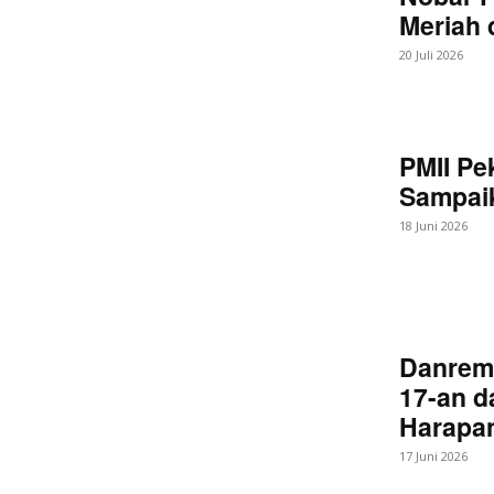
Meriah
20 Juli 2026
PMII Pe
Sampaik
18 Juni 2026
Danrem
17-an d
Harapan
17 Juni 2026