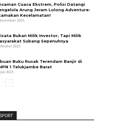
ncaman Cuaca Ekstrem, Polisi Datangi
engelola Arung Jeram Lolong Adventure:
tamakan Keselamatan!
November 2025
isata Bukan Milik Investor, Tapi Milik
asyarakat Subang Sepenuhnya
Oktober 2025
ibuan Buku Rusak Terendam Banjir di
MPN 1 Telukjambe Barat
 Juli 2025
SPORT