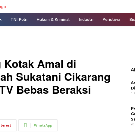
k
TNI Polri
Hukum & Kriminal
Industri
Peristiwa
Bis
g Kotak Amal di
A
lah Sukatani Cikarang
A
TV Bebas Beraksi
D
1 
P
G
S
20
nterest
WhatsApp