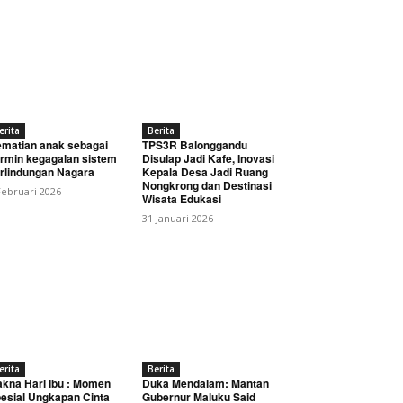
erita
Berita
matian anak sebagai
TPS3R Balonggandu
rmin kegagalan sistem
Disulap Jadi Kafe, Inovasi
rlindungan Nagara
Kepala Desa Jadi Ruang
Nongkrong dan Destinasi
Februari 2026
Wisata Edukasi
31 Januari 2026
erita
Berita
kna Hari Ibu : Momen
Duka Mendalam: Mantan
esial Ungkapan Cinta
Gubernur Maluku Said