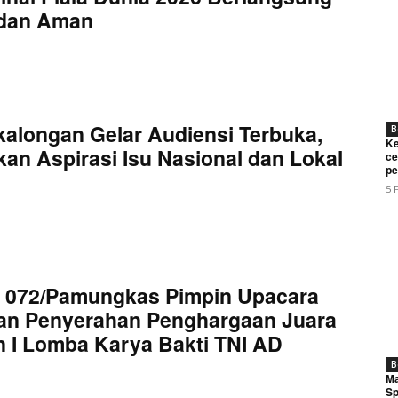
 dan Aman
kalongan Gelar Audiensi Terbuka,
B
Ke
an Aspirasi Isu Nasional dan Lokal
ce
pe
5 
 072/Pamungkas Pimpin Upacara
an Penyerahan Penghargaan Juara
 I Lomba Karya Bakti TNI AD
B
Ma
Sp