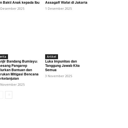
n Bakti Anak kepada Ibu
Assagaff Wafat di Jakarta
 Desember 2025
1 Desember 2025
erita
Artikel
njir Bandang Bumiayu:
Luka Impunitas dan
esang Pangarep
Tanggung Jawab Kita
lurkan Bantuan dan
Semua
rukan Mitigasi Bencana
3 November 2025
rkelanjutan
 November 2025