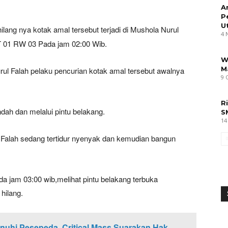
A
P
U
hilang nya kotak amal tersebut terjadi di Mushola Nurul
4 
T 01 RW 03 Pada jam 02:00 Wib.
W
M
ul Falah pelaku pencurian kotak amal tersebut awalnya
9 
R
ndah dan melalui pintu belakang.
S
14
Falah sedang tertidur nyenyak dan kemudian bangun
 jam 03:00 wib,melihat pintu belakang terbuka
hilang.
nuhi Pesepeda, Critical Mass Suarakan Hak