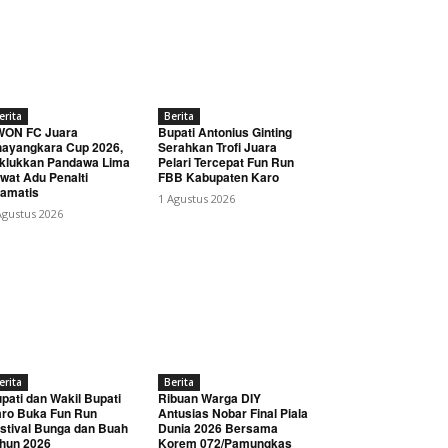
erita
Berita
WON FC Juara
Bupati Antonius Ginting
ayangkara Cup 2026,
Serahkan Trofi Juara
klukkan Pandawa Lima
Pelari Tercepat Fun Run
wat Adu Penalti
FBB Kabupaten Karo
amatis
1 Agustus 2026
Agustus 2026
erita
Berita
pati dan Wakil Bupati
Ribuan Warga DIY
ro Buka Fun Run
Antusias Nobar Final Piala
stival Bunga dan Buah
Dunia 2026 Bersama
hun 2026
Korem 072/Pamungkas