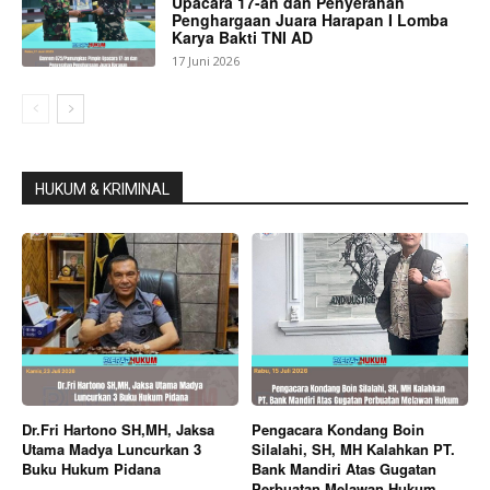
Upacara 17-an dan Penyerahan
Penghargaan Juara Harapan I Lomba
Karya Bakti TNI AD
17 Juni 2026
HUKUM & KRIMINAL
Dr.Fri Hartono SH,MH, Jaksa
Pengacara Kondang Boin
Utama Madya Luncurkan 3
Silalahi, SH, MH Kalahkan PT.
Buku Hukum Pidana
Bank Mandiri Atas Gugatan
Perbuatan Melawan Hukum