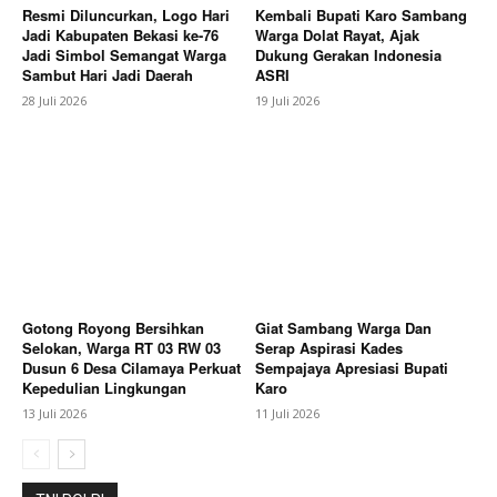
Resmi Diluncurkan, Logo Hari
Kembali Bupati Karo Sambang
Jadi Kabupaten Bekasi ke-76
Warga Dolat Rayat, Ajak
Company
Jadi Simbol Semangat Warga
Dukung Gerakan Indonesia
Sambut Hari Jadi Daerah
ASRI
About
28 Juli 2026
19 Juli 2026
Contact us
Subscription Plans
My account
Bagikan Artikel
Berita Lainnya
Tongkat Kepemimpinan Polres
Gotong Royong Bersihkan
Giat Sambang Warga Dan
Pekalongan Kota Resmi Berganti, AKBP Dies Ferra
Selokan, Warga RT 03 RW 03
Serap Aspirasi Kades
Ningtias Gantikan AKBP Riki Yariandi
Dusun 6 Desa Cilamaya Perkuat
Sempajaya Apresiasi Bupati
Kepedulian Lingkungan
Karo
13 Juli 2026
11 Juli 2026