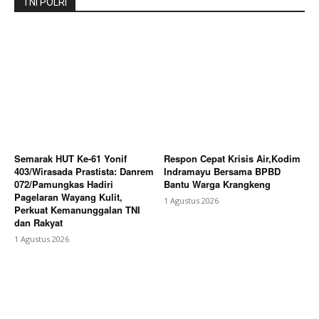
TNI POLRI
Semarak HUT Ke-61 Yonif
Respon Cepat Krisis Air,Kodim
403/Wirasada Prastista: Danrem
Indramayu Bersama BPBD
072/Pamungkas Hadiri
Bantu Warga Krangkeng
Pagelaran Wayang Kulit,
1 Agustus 2026
Perkuat Kemanunggalan TNI
dan Rakyat
1 Agustus 2026