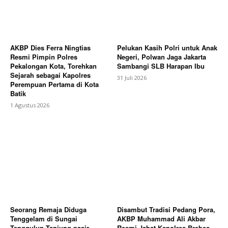
AKBP Dies Ferra Ningtias
Pelukan Kasih Polri untuk Anak
Resmi Pimpin Polres
Negeri, Polwan Jaga Jakarta
Pekalongan Kota, Torehkan
Sambangi SLB Harapan Ibu
Sejarah sebagai Kapolres
31 Juli 2026
Perempuan Pertama di Kota
Batik
1 Agustus 2026
Seorang Remaja Diduga
Disambut Tradisi Pedang Pora,
Tenggelam di Sungai
AKBP Muhammad Ali Akbar
Tenggulun Tanjung pasir
Resmi Jabat Kapolres Brebes