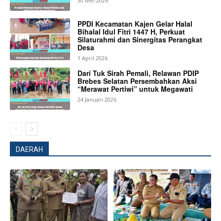
30 Mei 2026
PPDI Kecamatan Kajen Gelar Halal
Bihalal Idul Fitri 1447 H, Perkuat
Silaturahmi dan Sinergitas Perangkat
Desa
SUBSCRIBE NOW
1 April 2026
Dari Tuk Sirah Pemali, Relawan PDIP
Brebes Selatan Persembahkan Aksi
“Merawat Pertiwi” untuk Megawati
Company
24 Januari 2026
About
Contact us
DAERAH
Subscription Plans
My account
Bagikan Artikel