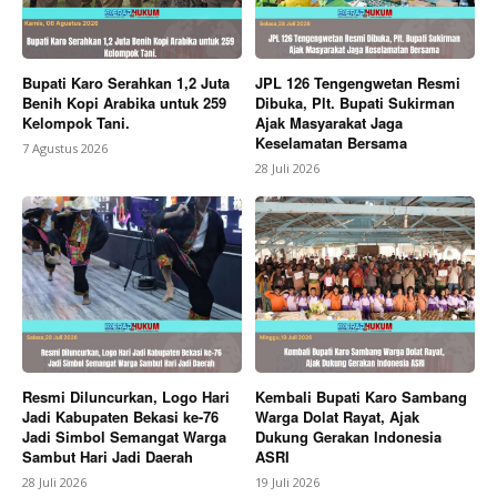
Berita Lainnya
Di Pelantikan Kepsek Bupati Karo
Tekankan Kepemimpinan Profesional Dongkrak Mutu
Pendidikan
Bupati Karo Serahkan 1,2 Juta
JPL 126 Tengengwetan Resmi
Benih Kopi Arabika untuk 259
Dibuka, Plt. Bupati Sukirman
Kelompok Tani.
Ajak Masyarakat Jaga
Keselamatan Bersama
7 Agustus 2026
28 Juli 2026
Resmi Diluncurkan, Logo Hari
Kembali Bupati Karo Sambang
Jadi Kabupaten Bekasi ke-76
Warga Dolat Rayat, Ajak
Jadi Simbol Semangat Warga
Dukung Gerakan Indonesia
Sambut Hari Jadi Daerah
ASRI
28 Juli 2026
19 Juli 2026