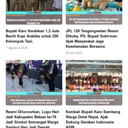
News Week
Magazine PRO
Bupati Karo Serahkan 1,2 Juta
JPL 126 Tengengwetan Resmi
Benih Kopi Arabika untuk 259
Dibuka, Plt. Bupati Sukirman
Kelompok Tani.
Ajak Masyarakat Jaga
Keselamatan Bersama
7 Agustus 2026
28 Juli 2026
SUBSCRIBE NOW
Resmi Diluncurkan, Logo Hari
Kembali Bupati Karo Sambang
Jadi Kabupaten Bekasi ke-76
Warga Dolat Rayat, Ajak
Jadi Simbol Semangat Warga
Dukung Gerakan Indonesia
Sambut Hari Jadi Daerah
ASRI