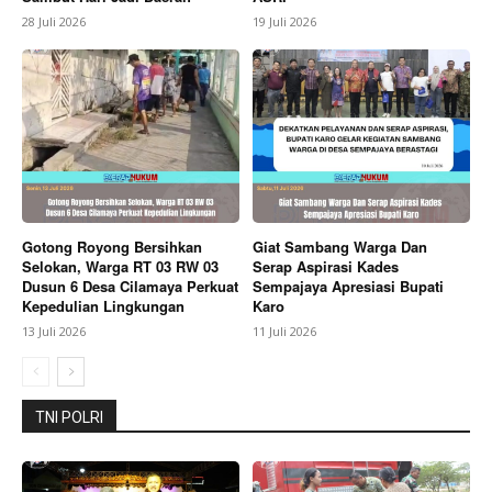
Company
28 Juli 2026
19 Juli 2026
About
Contact us
Subscription Plans
My account
Bagikan Artikel
Gotong Royong Bersihkan
Giat Sambang Warga Dan
Selokan, Warga RT 03 RW 03
Serap Aspirasi Kades
Berita Lainnya
Dalam Peringatan HAN 2026
Dusun 6 Desa Cilamaya Perkuat
Sempajaya Apresiasi Bupati
Momentum Wujudkan Kabupaten Karo Ramah Anak
Kepedulian Lingkungan
Karo
13 Juli 2026
11 Juli 2026
TNI POLRI