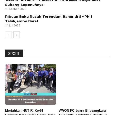
Wisata Bukan Milik Investor, Tapi Milik Masyarakat
Subang Sepenuhnya
9 Oktober 2025
Ribuan Buku Rusak Terendam Banjir di SMPN 1
Telukjambe Barat
14 Juli 2025
SPORT
Meriahkan HUT RI Ke-81
AWON FC Juara Bhayangkara
Pemkab Karo Gelar Gerak Jalan
Cup 2026, Taklukkan Pandawa