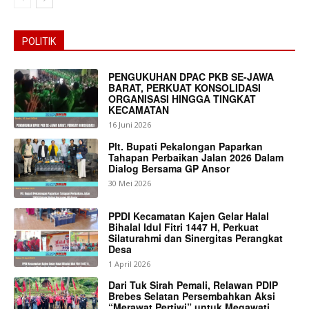
POLITIK
PENGUKUHAN DPAC PKB SE-JAWA
BARAT, PERKUAT KONSOLIDASI
ORGANISASI HINGGA TINGKAT
KECAMATAN
16 Juni 2026
Plt. Bupati Pekalongan Paparkan
Tahapan Perbaikan Jalan 2026 Dalam
Dialog Bersama GP Ansor
30 Mei 2026
PPDI Kecamatan Kajen Gelar Halal
Bihalal Idul Fitri 1447 H, Perkuat
Silaturahmi dan Sinergitas Perangkat
Desa
1 April 2026
Dari Tuk Sirah Pemali, Relawan PDIP
News Week
Brebes Selatan Persembahkan Aksi
Magazine PRO
“Merawat Pertiwi” untuk Megawati