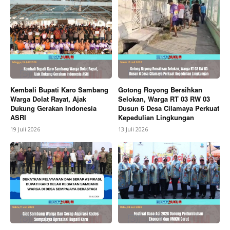
Subscription Plans
My account
Bagikan Artikel
Kembali Bupati Karo Sambang
Gotong Royong Bersihkan
Berita Lainnya
Aturan Baru KDM : Subsidi Sekolah di
Warga Dolat Rayat, Ajak
Selokan, Warga RT 03 RW 03
Jabar Kini Syaratkan Pengelolaan Sampah
Dukung Gerakan Indonesia
Dusun 6 Desa Cilamaya Perkuat
ASRI
Kepedulian Lingkungan
19 Juli 2026
13 Juli 2026