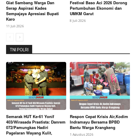
Giat Sambang Warga Dan
Festival Baso Aci 2026 Dorong
Serap Aspirasi Kades
Pertumbuhan Ekonomi dan
Sempajaya Apresiasi Bupati
UMKM Garut
Karo
8 Juli 2026
11 Juli 2026
TNI POLRI
Semarak HUT Ke-61 Yonif
Respon Cepat Krisis Air,Kodim
403/Wirasada Prastista: Danrem
Indramayu Bersama BPBD
072/Pamungkas Hadiri
Bantu Warga Krangkeng
Pagelaran Wayang Kulit,
1 Agustus 2026