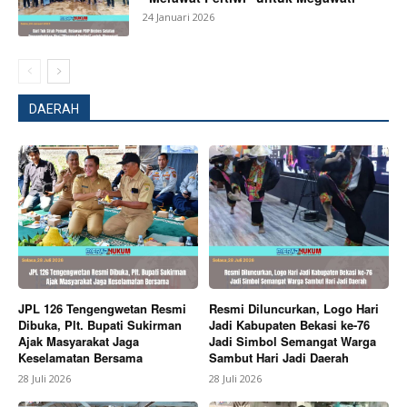
24 Januari 2026
DAERAH
SUBSCRIBE NOW
JPL 126 Tengengwetan Resmi
Resmi Diluncurkan, Logo Hari
Dibuka, Plt. Bupati Sukirman
Jadi Kabupaten Bekasi ke-76
Company
Ajak Masyarakat Jaga
Jadi Simbol Semangat Warga
Keselamatan Bersama
Sambut Hari Jadi Daerah
About
28 Juli 2026
28 Juli 2026
Contact us