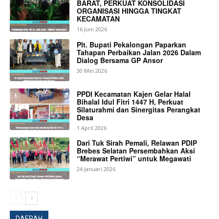
BARAT, PERKUAT KONSOLIDASI
ORGANISASI HINGGA TINGKAT
KECAMATAN
16 Juni 2026
Company
Plt. Bupati Pekalongan Paparkan
Tahapan Perbaikan Jalan 2026 Dalam
About
Dialog Bersama GP Ansor
Contact us
30 Mei 2026
Subscription Plans
PPDI Kecamatan Kajen Gelar Halal
My account
Bihalal Idul Fitri 1447 H, Perkuat
Silaturahmi dan Sinergitas Perangkat
Desa
Bagikan Artikel
1 April 2026
Dari Tuk Sirah Pemali, Relawan PDIP
Brebes Selatan Persembahkan Aksi
Berita Lainnya
Aksi Demo Petani Bunga, Bupati Karo
“Merawat Pertiwi” untuk Megawati
Sebut PT. Tamora Stekindo Memiliki NIB Dan Izin
24 Januari 2026
DAERAH