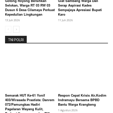
Gotong Royong Bersihkan
Giat Sambang Warga Dan
Selokan, Warga RT 03 RW 03
Serap Aspirasi Kades
Dusun 6 Desa Cilamaya Perkuat
Sempajaya Apresiasi Bupati
Kepedulian Lingkungan
Karo
13 Juli 2026
11 Juli 2026
TNI POLRI
Semarak HUT Ke-61 Yonif
Respon Cepat Krisis Air,Kodim
403/Wirasada Prastista: Danrem
Indramayu Bersama BPBD
072/Pamungkas Hadiri
Bantu Warga Krangkeng
Pagelaran Wayang Kulit,
1 Agustus 2026