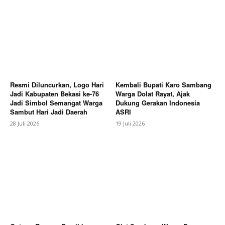
SUBSCRIBE NOW
Company
About
Resmi Diluncurkan, Logo Hari
Kembali Bupati Karo Sambang
Jadi Kabupaten Bekasi ke-76
Warga Dolat Rayat, Ajak
Contact us
Jadi Simbol Semangat Warga
Dukung Gerakan Indonesia
Subscription Plans
Sambut Hari Jadi Daerah
ASRI
28 Juli 2026
19 Juli 2026
My account
Bagikan Artikel
Berita Lainnya
Pemkab Karo Dorong Kemitraan
Strategis Melalui Business Matching Festival Bunga
Buah 2026