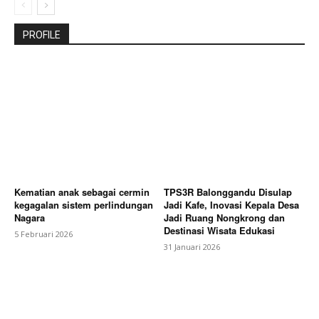
PROFILE
Kematian anak sebagai cermin
TPS3R Balonggandu Disulap
kegagalan sistem perlindungan
Jadi Kafe, Inovasi Kepala Desa
Nagara
Jadi Ruang Nongkrong dan
Destinasi Wisata Edukasi
5 Februari 2026
31 Januari 2026