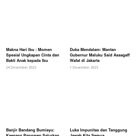
Makna Hari Ibu : Momen
Duka Mendalam: Mantan
Spesial Ungkapan Cinta dan
Gubernur Maluku Said Assagaff
Bakti Anak kepada Ibu
Wafat di Jakarta
24 Desember 2025
1 Desember 2025
Banjir Bandang Bumiayu:
Luka Impunitas dan Tanggung
Kaesang Pangarep Salurkan
Jawab Kita Semua