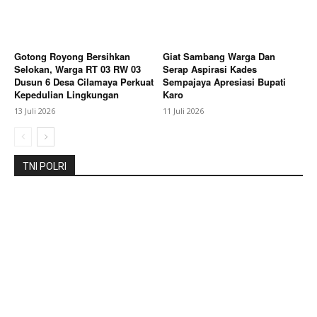
Gotong Royong Bersihkan
Giat Sambang Warga Dan
Selokan, Warga RT 03 RW 03
Serap Aspirasi Kades
Dusun 6 Desa Cilamaya Perkuat
Sempajaya Apresiasi Bupati
Kepedulian Lingkungan
Karo
13 Juli 2026
11 Juli 2026
TNI POLRI