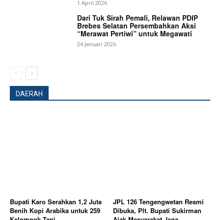
1 April 2026
Dari Tuk Sirah Pemali, Relawan PDIP
Brebes Selatan Persembahkan Aksi
“Merawat Pertiwi” untuk Megawati
24 Januari 2026
News Week
DAERAH
Magazine PRO
Bupati Karo Serahkan 1,2 Juta
JPL 126 Tengengwetan Resmi
Benih Kopi Arabika untuk 259
Dibuka, Plt. Bupati Sukirman
Kelompok Tani.
Ajak Masyarakat Jaga