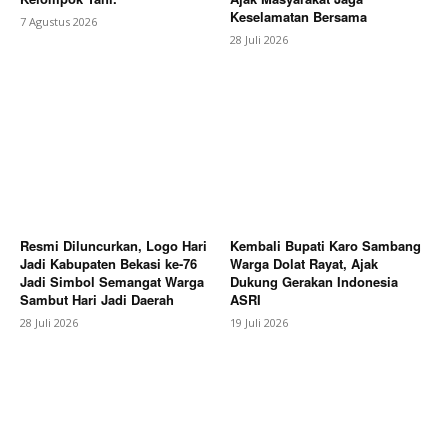
Keselamatan Bersama
7 Agustus 2026
SUBSCRIBE NOW
28 Juli 2026
Company
About
Contact us
Subscription Plans
Resmi Diluncurkan, Logo Hari
Kembali Bupati Karo Sambang
Jadi Kabupaten Bekasi ke-76
Warga Dolat Rayat, Ajak
My account
Jadi Simbol Semangat Warga
Dukung Gerakan Indonesia
Sambut Hari Jadi Daerah
ASRI
Bagikan Artikel
28 Juli 2026
19 Juli 2026
Berita Lainnya
PABPDSI Maluku untuk Indonesia:
Mengawal Asta Cita dari Negeri Kepulauan,
Memperkuat Demokrasi Desa Menuju Indonesia
Emas 2045