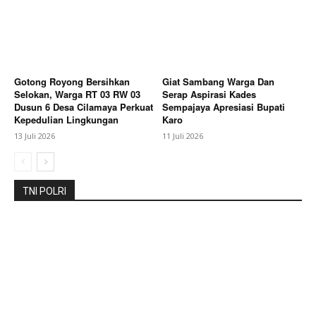
Gotong Royong Bersihkan
Giat Sambang Warga Dan
Selokan, Warga RT 03 RW 03
Serap Aspirasi Kades
Dusun 6 Desa Cilamaya Perkuat
Sempajaya Apresiasi Bupati
Kepedulian Lingkungan
Karo
13 Juli 2026
11 Juli 2026
TNI POLRI