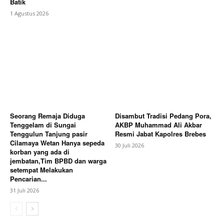
Batik
1 Agustus 2026
Seorang Remaja Diduga
Disambut Tradisi Pedang Pora,
Tenggelam di Sungai
AKBP Muhammad Ali Akbar
Tenggulun Tanjung pasir
Resmi Jabat Kapolres Brebes
Cilamaya Wetan Hanya sepeda
30 Juli 2026
korban yang ada di
jembatan,Tim BPBD dan warga
setempat Melakukan
Pencarian...
31 Juli 2026