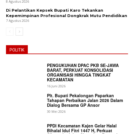
8 Agustus 2026
Di Pelantikan Kepsek Bupati Karo Tekankan
Kepemimpinan Profesional Dongkrak Mutu Pendidikan
7 Agustus 2026
POLITIK
PENGUKUHAN DPAC PKB SE-JAWA
BARAT, PERKUAT KONSOLIDASI
ORGANISASI HINGGA TINGKAT
KECAMATAN
16 Juni 2026
Plt. Bupati Pekalongan Paparkan
Tahapan Perbaikan Jalan 2026 Dalam
Dialog Bersama GP Ansor
30 Mei 2026
PPDI Kecamatan Kajen Gelar Halal
News Week
Bihalal Idul Fitri 1447 H, Perkuat