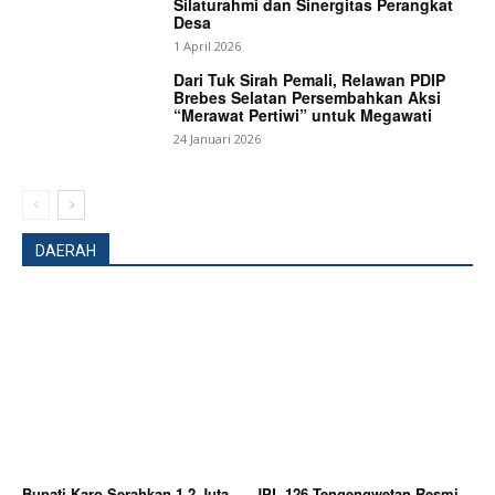
Silaturahmi dan Sinergitas Perangkat
Magazine PRO
Desa
1 April 2026
Dari Tuk Sirah Pemali, Relawan PDIP
Brebes Selatan Persembahkan Aksi
“Merawat Pertiwi” untuk Megawati
24 Januari 2026
DAERAH
SUBSCRIBE NOW
Company
About
Bupati Karo Serahkan 1,2 Juta
JPL 126 Tengengwetan Resmi