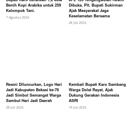
Contact us
Benih Kopi Arabika untuk 259
Dibuka, Plt. Bupati Sukirman
Kelompok Tani.
Ajak Masyarakat Jaga
Subscription Plans
Keselamatan Bersama
7 Agustus 2026
My account
28 Juli 2026
Bagikan Artikel
Berita Lainnya
FLS3N SMK Tingkat Jabar 2026,
Wadah Pengembangan Talenta Seni dan Sastra
Siswa
Resmi Diluncurkan, Logo Hari
Kembali Bupati Karo Sambang
Jadi Kabupaten Bekasi ke-76
Warga Dolat Rayat, Ajak
Jadi Simbol Semangat Warga
Dukung Gerakan Indonesia
Sambut Hari Jadi Daerah
ASRI
28 Juli 2026
19 Juli 2026