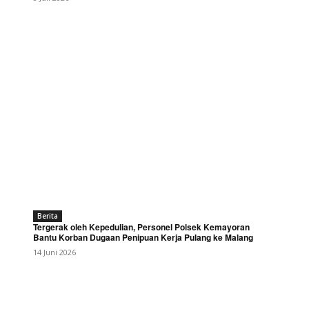
Berita
Tergerak oleh Kepedulian, Personel Polsek Kemayoran
Bantu Korban Dugaan Penipuan Kerja Pulang ke Malang
14 Juni 2026