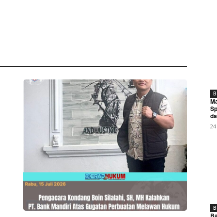
B
Ma
Sp
da
24
B
Ba