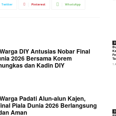
Twitter
Pinterest
WhatsApp
B
Bu
Warga DIY Antusias Nobar Final
Ka
Fe
unia 2026 Bersama Korem
Ta
mungkas dan Kadin DIY
1 
Warga Padati Alun-alun Kajen,
inal Piala Dunia 2026 Berlangsung
 dan Aman
B
Ri