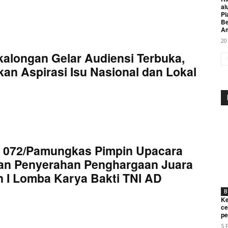
al
Pi
Be
A
20
kalongan Gelar Audiensi Terbuka,
an Aspirasi Isu Nasional dan Lokal
 072/Pamungkas Pimpin Upacara
an Penyerahan Penghargaan Juara
 I Lomba Karya Bakti TNI AD
B
Ke
ce
pe
5 