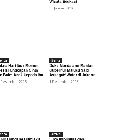
Wisata Edukasi
31 Januari 2026
erita
Berita
kna Hari Ibu : Momen
Duka Mendalam: Mantan
esial Ungkapan Cinta
Gubernur Maluku Said
n Bakti Anak kepada Ibu
Assagaff Wafat di Jakarta
 Desember 2025
1 Desember 2025
erita
Artikel
njir Bandang Bumiayu:
Luka Impunitas dan