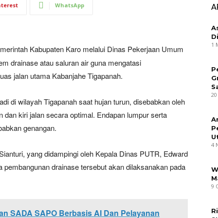
nterest
WhatsApp
A
A
D
1 
merintah Kabupaten Karo melalui Dinas Pekerjaan Umum
 drainase atau saluran air guna mengatasi
P
uas jalan utama Kabanjahe Tigapanah.
G
S
20
adi di wilayah Tigapanah saat hujan turun, disebabkan oleh
an dan kiri jalan secara optimal. Endapan lumpur serta
A
babkan genangan.
P
U
4 
Sianturi, yang didampingi oleh Kepala Dinas PUTR, Edward
 pembangunan drainase tersebut akan dilaksanakan pada
W
M
9 
R
an SADA SAPO Berbasis AI Dan Pelayanan