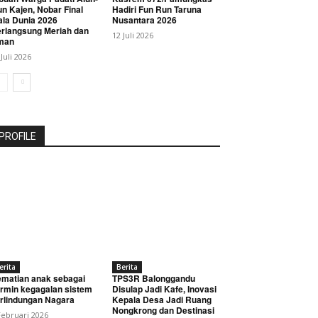
un Kajen, Nobar Final
Hadiri Fun Run Taruna
ala Dunia 2026
Nusantara 2026
rlangsung Meriah dan
12 Juli 2026
man
 Juli 2026
PROFILE
erita
Berita
matian anak sebagai
TPS3R Balonggandu
rmin kegagalan sistem
Disulap Jadi Kafe, Inovasi
rlindungan Nagara
Kepala Desa Jadi Ruang
Nongkrong dan Destinasi
Februari 2026