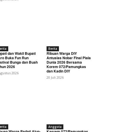
erita
Berita
pati dan Wakil Bupati
Ribuan Warga DIY
ro Buka Fun Run
Antusias Nobar Final Piala
stival Bunga dan Buah
Dunia 2026 Bersama
hun 2026
Korem 072/Pamungkas
dan Kadin DIY
Agustus 2026
20 Juli 2026
erita
Anggota
buan Warga Padati Alun-
Kasrem 072/Pamungkas