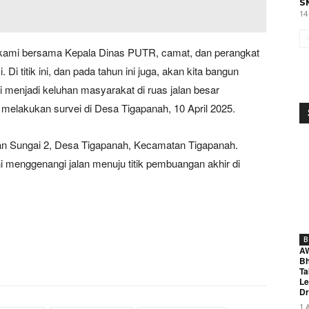
S
14
ni kami bersama Kepala Dinas PUTR, camat, dan perangkat
Di titik ini, dan pada tahun ini juga, akan kita bangun
i menjadi keluhan masyarakat di ruas jalan besar
 melakukan survei di Desa Tigapanah, 10 April 2025.
an Sungai 2, Desa Tigapanah, Kecamatan Tigapanah.
ni menggenangi jalan menuju titik pembuangan akhir di
B
A
Bh
Ta
Le
Dr
1 