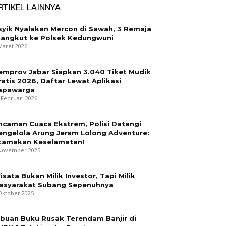
RTIKEL LAINNYA
syik Nyalakan Mercon di Sawah, 3 Remaja
iangkut ke Polsek Kedungwuni
Maret 2026
emprov Jabar Siapkan 3.040 Tiket Mudik
ratis 2026, Daftar Lewat Aplikasi
apawarga
 Februari 2026
ncaman Cuaca Ekstrem, Polisi Datangi
engelola Arung Jeram Lolong Adventure:
tamakan Keselamatan!
November 2025
isata Bukan Milik Investor, Tapi Milik
asyarakat Subang Sepenuhnya
Oktober 2025
ibuan Buku Rusak Terendam Banjir di