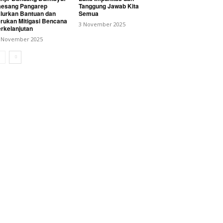
esang Pangarep
Tanggung Jawab Kita
lurkan Bantuan dan
Semua
rukan Mitigasi Bencana
3 November 2025
rkelanjutan
 November 2025