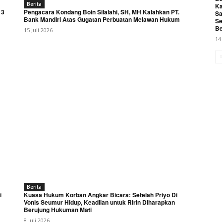
Berita
Ka
 3
Pengacara Kondang Boin Silalahi, SH, MH Kalahkan PT.
Sa
Bank Mandiri Atas Gugatan Perbuatan Melawan Hukum
Se
Be
15 Juli 2026
14
Berita
i
Kuasa Hukum Korban Angkar Bicara: Setelah Priyo Di
Vonis Seumur Hidup, Keadilan untuk Ririn Diharapkan
Berujung Hukuman Mati
8 Juli 2026