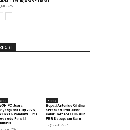
MPN 1 Telukjambe Barat
 Juli 2025
SPORT
erita
Berita
WON FC Juara
Bupati Antonius Ginting
ayangkara Cup 2026,
Serahkan Trofi Juara
klukkan Pandawa Lima
Pelari Tercepat Fun Run
wat Adu Penalti
FBB Kabupaten Karo
amatis
1 Agustus 2026
Agustus 2026