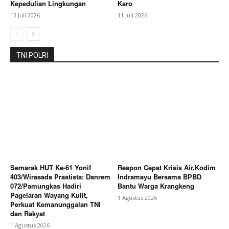
Kepedulian Lingkungan
Karo
13 Juli 2026
11 Juli 2026
Bagikan Artikel
Berita Lainnya
Pemkab Pekalongan dan BPSDMP
TNI POLRI
Kemenhub Tandatangani MoU Pengembangan SDM
Sektor Transportasi
Semarak HUT Ke-61 Yonif
Respon Cepat Krisis Air,Kodim
403/Wirasada Prastista: Danrem
Indramayu Bersama BPBD
072/Pamungkas Hadiri
Bantu Warga Krangkeng
Pagelaran Wayang Kulit,
1 Agustus 2026
Perkuat Kemanunggalan TNI
dan Rakyat
1 Agustus 2026