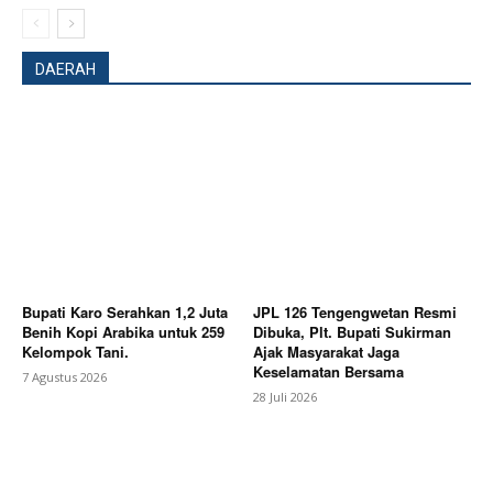
DAERAH
Bupati Karo Serahkan 1,2 Juta
JPL 126 Tengengwetan Resmi
Benih Kopi Arabika untuk 259
Dibuka, Plt. Bupati Sukirman
Kelompok Tani.
Ajak Masyarakat Jaga
Keselamatan Bersama
7 Agustus 2026
News Week
28 Juli 2026
Magazine PRO