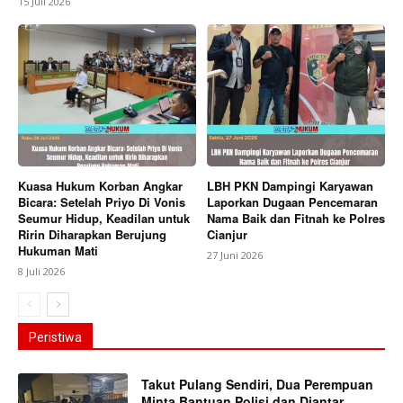
15 Juli 2026
Kuasa Hukum Korban Angkar
LBH PKN Dampingi Karyawan
Bicara: Setelah Priyo Di Vonis
Laporkan Dugaan Pencemaran
Seumur Hidup, Keadilan untuk
Nama Baik dan Fitnah ke Polres
Ririn Diharapkan Berujung
Cianjur
Hukuman Mati
27 Juni 2026
8 Juli 2026
Peristiwa
Takut Pulang Sendiri, Dua Perempuan
Minta Bantuan Polisi dan Diantar