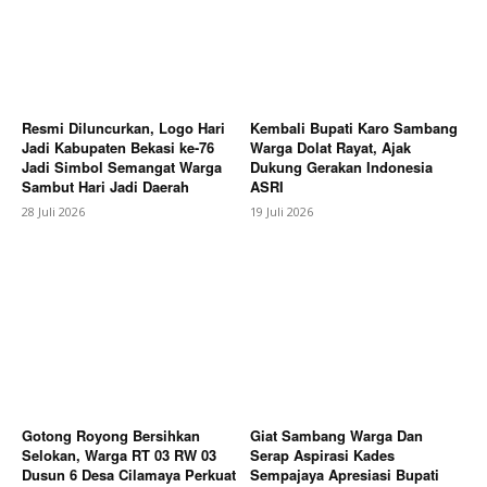
Resmi Diluncurkan, Logo Hari
Kembali Bupati Karo Sambang
Jadi Kabupaten Bekasi ke-76
Warga Dolat Rayat, Ajak
Jadi Simbol Semangat Warga
Dukung Gerakan Indonesia
Sambut Hari Jadi Daerah
ASRI
28 Juli 2026
19 Juli 2026
SUBSCRIBE NOW
Company
About
Contact us
Gotong Royong Bersihkan
Giat Sambang Warga Dan
Subscription Plans
Selokan, Warga RT 03 RW 03
Serap Aspirasi Kades
Dusun 6 Desa Cilamaya Perkuat
Sempajaya Apresiasi Bupati
My account