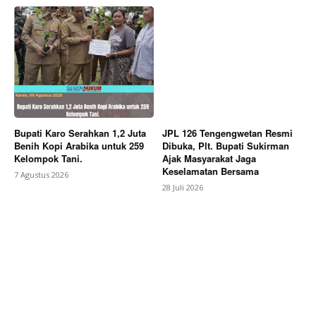
Company
About
Contact us
Subscription Plans
Bupati Karo Serahkan 1,2 Juta
JPL 126 Tengengwetan Resmi
My account
Benih Kopi Arabika untuk 259
Dibuka, Plt. Bupati Sukirman
Kelompok Tani.
Ajak Masyarakat Jaga
Bagikan Artikel
Keselamatan Bersama
7 Agustus 2026
28 Juli 2026
Berita Lainnya
Kodim 0205/TK Dan Bupati Karo
Salurkan 50 Unit Truk Untuk KDKMP