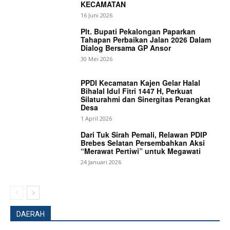
KECAMATAN
16 Juni 2026
Plt. Bupati Pekalongan Paparkan
Tahapan Perbaikan Jalan 2026 Dalam
Dialog Bersama GP Ansor
News Week
30 Mei 2026
Magazine PRO
PPDI Kecamatan Kajen Gelar Halal
Bihalal Idul Fitri 1447 H, Perkuat
Silaturahmi dan Sinergitas Perangkat
Desa
1 April 2026
Dari Tuk Sirah Pemali, Relawan PDIP
Brebes Selatan Persembahkan Aksi
“Merawat Pertiwi” untuk Megawati
24 Januari 2026
SUBSCRIBE NOW
DAERAH