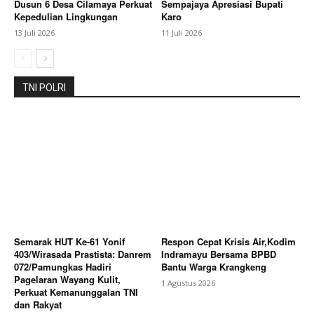
My account
Dusun 6 Desa Cilamaya Perkuat
Sempajaya Apresiasi Bupati
Kepedulian Lingkungan
Karo
Bagikan Artikel
13 Juli 2026
11 Juli 2026
Berita Lainnya
PHE ONWJ Bergerak Cepat Respons
TNI POLRI
Laporan Nelayan Soal Gelembung di Perairan
Karawang
Semarak HUT Ke-61 Yonif
Respon Cepat Krisis Air,Kodim
403/Wirasada Prastista: Danrem
Indramayu Bersama BPBD
072/Pamungkas Hadiri
Bantu Warga Krangkeng
Pagelaran Wayang Kulit,
1 Agustus 2026
Perkuat Kemanunggalan TNI
dan Rakyat