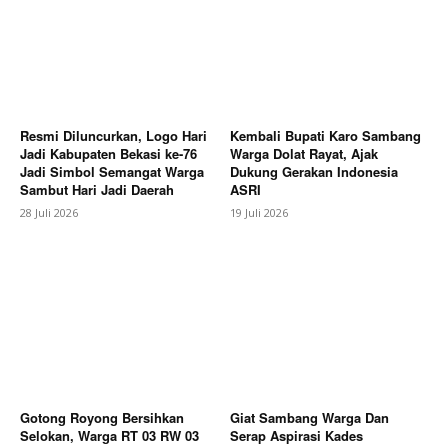
Resmi Diluncurkan, Logo Hari
Kembali Bupati Karo Sambang
Jadi Kabupaten Bekasi ke-76
Warga Dolat Rayat, Ajak
Jadi Simbol Semangat Warga
Dukung Gerakan Indonesia
Sambut Hari Jadi Daerah
ASRI
SUBSCRIBE NOW
28 Juli 2026
19 Juli 2026
Company
About
Contact us
Gotong Royong Bersihkan
Giat Sambang Warga Dan
Subscription Plans
Selokan, Warga RT 03 RW 03
Serap Aspirasi Kades