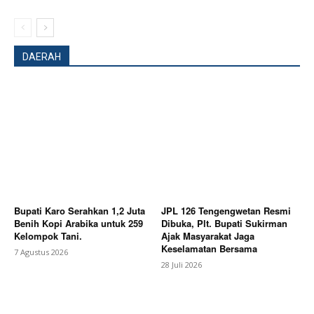
DAERAH
Bupati Karo Serahkan 1,2 Juta
JPL 126 Tengengwetan Resmi
Benih Kopi Arabika untuk 259
Dibuka, Plt. Bupati Sukirman
Kelompok Tani.
Ajak Masyarakat Jaga
Keselamatan Bersama
News Week
7 Agustus 2026
28 Juli 2026
Magazine PRO