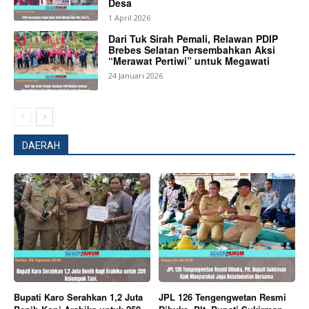
Desa
1 April 2026
Dari Tuk Sirah Pemali, Relawan PDIP
SUBSCRIBE NOW
Brebes Selatan Persembahkan Aksi
“Merawat Pertiwi” untuk Megawati
24 Januari 2026
Company
About
DAERAH
Contact us
Subscription Plans
My account
Bagikan Artikel
Berita Lainnya
Wabup Karo Pemeliharaan Tradisi
Bupati Karo Serahkan 1,2 Juta
JPL 126 Tengengwetan Resmi
Budaya Adalah Tanggung Jawab Bersama