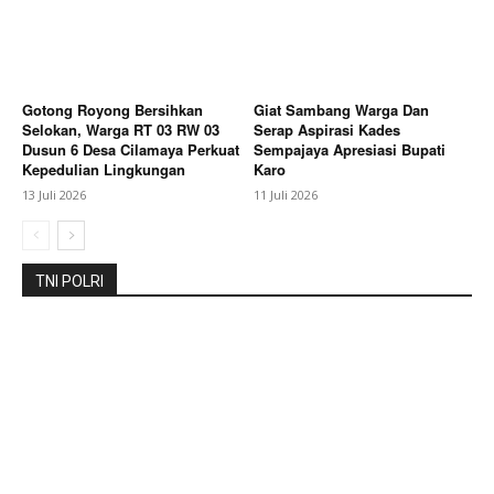
Gotong Royong Bersihkan
Giat Sambang Warga Dan
Selokan, Warga RT 03 RW 03
Serap Aspirasi Kades
Dusun 6 Desa Cilamaya Perkuat
Sempajaya Apresiasi Bupati
Kepedulian Lingkungan
Karo
13 Juli 2026
11 Juli 2026
TNI POLRI