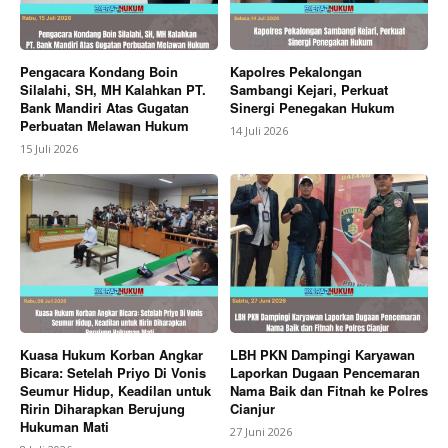
Pengacara Kondang Boin
Kapolres Pekalongan
Silalahi, SH, MH Kalahkan PT.
Sambangi Kejari, Perkuat
Bank Mandiri Atas Gugatan
Sinergi Penegakan Hukum
Perbuatan Melawan Hukum
14 Juli 2026
15 Juli 2026
Kuasa Hukum Korban Angkar
LBH PKN Dampingi Karyawan
Bicara: Setelah Priyo Di Vonis
Laporkan Dugaan Pencemaran
Seumur Hidup, Keadilan untuk
Nama Baik dan Fitnah ke Polres
Ririn Diharapkan Berujung
Cianjur
Hukuman Mati
27 Juni 2026