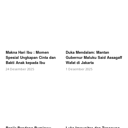
Makna Hari Ibu : Momen
Duka Mendalam: Mantan
Spesial Ungkapan Cinta dan
Gubernur Maluku Said Assagaff
Bakti Anak kepada Ibu
Wafat di Jakarta
24 Desember 2025
1 Desember 2025
Banjir Bandang Bumiayu:
Luka Impunitas dan Tanggung