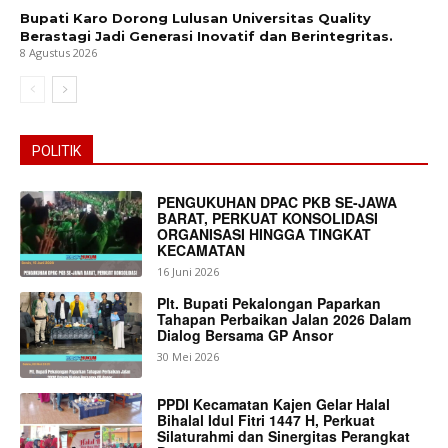
Bupati Karo Dorong Lulusan Universitas Quality
Berastagi Jadi Generasi Inovatif dan Berintegritas.
8 Agustus 2026
POLITIK
PENGUKUHAN DPAC PKB SE-JAWA
News Week
BARAT, PERKUAT KONSOLIDASI
ORGANISASI HINGGA TINGKAT
Magazine PRO
KECAMATAN
16 Juni 2026
Plt. Bupati Pekalongan Paparkan
Tahapan Perbaikan Jalan 2026 Dalam
Dialog Bersama GP Ansor
30 Mei 2026
PPDI Kecamatan Kajen Gelar Halal
Bihalal Idul Fitri 1447 H, Perkuat
Silaturahmi dan Sinergitas Perangkat