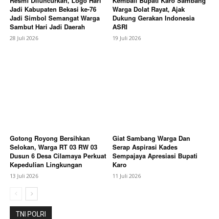
Resmi Diluncurkan, Logo Hari
Kembali Bupati Karo Sambang
Jadi Kabupaten Bekasi ke-76
Warga Dolat Rayat, Ajak
Jadi Simbol Semangat Warga
Dukung Gerakan Indonesia
Sambut Hari Jadi Daerah
ASRI
News Week
28 Juli 2026
19 Juli 2026
Magazine PRO
Gotong Royong Bersihkan
Giat Sambang Warga Dan
Selokan, Warga RT 03 RW 03
Serap Aspirasi Kades
Dusun 6 Desa Cilamaya Perkuat
Sempajaya Apresiasi Bupati
Kepedulian Lingkungan
Karo
13 Juli 2026
11 Juli 2026
SUBSCRIBE NOW
TNI POLRI