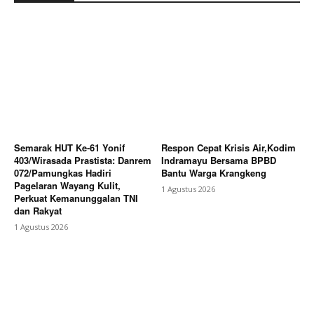
Company
About
Contact us
Subscription Plans
My account
Bagikan Artikel
Semarak HUT Ke-61 Yonif
Respon Cepat Krisis Air,Kodim
403/Wirasada Prastista: Danrem
Indramayu Bersama BPBD
072/Pamungkas Hadiri
Bantu Warga Krangkeng
Pagelaran Wayang Kulit,
1 Agustus 2026
Berita Lainnya
JPL 126 Tengengwetan Resmi
Perkuat Kemanunggalan TNI
Dibuka, Plt. Bupati Sukirman Ajak Masyarakat Jaga
dan Rakyat
Keselamatan Bersama
1 Agustus 2026