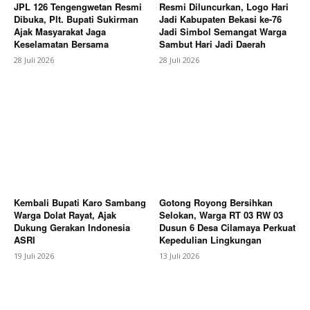
JPL 126 Tengengwetan Resmi
Resmi Diluncurkan, Logo Hari
Dibuka, Plt. Bupati Sukirman
Jadi Kabupaten Bekasi ke-76
Ajak Masyarakat Jaga
Jadi Simbol Semangat Warga
Keselamatan Bersama
Sambut Hari Jadi Daerah
28 Juli 2026
28 Juli 2026
SUBSCRIBE NOW
Company
About
Contact us
Kembali Bupati Karo Sambang
Gotong Royong Bersihkan
Warga Dolat Rayat, Ajak
Selokan, Warga RT 03 RW 03
Subscription Plans
Dukung Gerakan Indonesia
Dusun 6 Desa Cilamaya Perkuat
My account
ASRI
Kepedulian Lingkungan
19 Juli 2026
13 Juli 2026
Bagikan Artikel