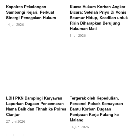
Kapolres Pekalongan
Kuasa Hukum Korban Angkar
Sambangi Kejari, Perkuat
Bicara: Setelah Priyo Di Vonis
Sinergi Penegakan Hukum
Seumur Hidup, Keadilan untuk
Ririn Diharapkan Berujung
14 Juli 2026
Hukuman Mati
8 Juli 2026
LBH PKN Dampingi Karyawan
Tergerak oleh Kepedulian,
Laporkan Dugaan Pencemaran
Personel Polsek Kemayoran
Nama Baik dan Fitnah ke Polres
Bantu Korban Dugaan
Cianjur
Penipuan Kerja Pulang ke
Malang
27 Juni 2026
14 Juni 2026