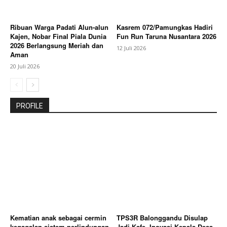
Ribuan Warga Padati Alun-alun
Kasrem 072/Pamungkas Hadiri
Kajen, Nobar Final Piala Dunia
Fun Run Taruna Nusantara 2026
2026 Berlangsung Meriah dan
12 Juli 2026
Aman
20 Juli 2026
PROFILE
Kematian anak sebagai cermin
TPS3R Balonggandu Disulap
kegagalan sistem perlindungan
Jadi Kafe, Inovasi Kepala Desa