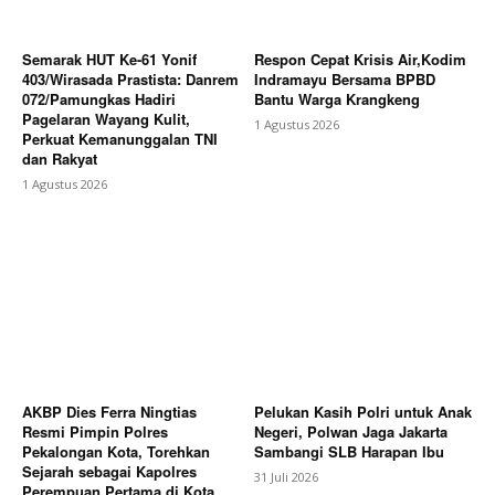
Semarak HUT Ke-61 Yonif
Respon Cepat Krisis Air,Kodim
403/Wirasada Prastista: Danrem
Indramayu Bersama BPBD
072/Pamungkas Hadiri
Bantu Warga Krangkeng
Pagelaran Wayang Kulit,
1 Agustus 2026
Perkuat Kemanunggalan TNI
dan Rakyat
1 Agustus 2026
AKBP Dies Ferra Ningtias
Pelukan Kasih Polri untuk Anak
Resmi Pimpin Polres
Negeri, Polwan Jaga Jakarta
Pekalongan Kota, Torehkan
Sambangi SLB Harapan Ibu
Sejarah sebagai Kapolres
31 Juli 2026
Perempuan Pertama di Kota