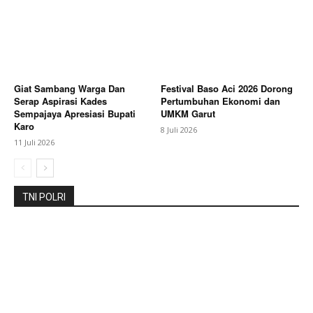
Berita Lainnya
Polisi Kawal Mediasi Warga dan PT
Arunika, Sejumlah Tuntutan Masih Dibahas
Giat Sambang Warga Dan
Festival Baso Aci 2026 Dorong
Serap Aspirasi Kades
Pertumbuhan Ekonomi dan
Sempajaya Apresiasi Bupati
UMKM Garut
Karo
8 Juli 2026
11 Juli 2026
TNI POLRI