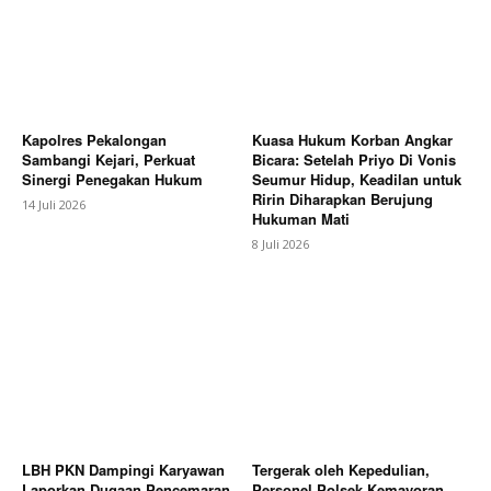
Kapolres Pekalongan
Kuasa Hukum Korban Angkar
Sambangi Kejari, Perkuat
Bicara: Setelah Priyo Di Vonis
Sinergi Penegakan Hukum
Seumur Hidup, Keadilan untuk
Ririn Diharapkan Berujung
14 Juli 2026
Hukuman Mati
8 Juli 2026
LBH PKN Dampingi Karyawan
Tergerak oleh Kepedulian,
Laporkan Dugaan Pencemaran
Personel Polsek Kemayoran