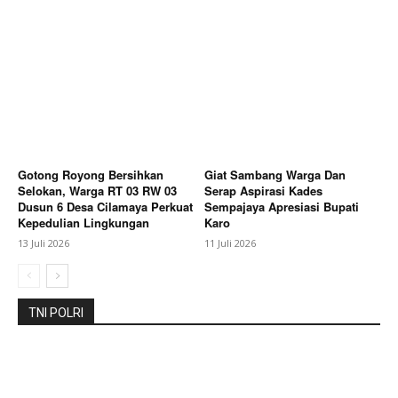
Company
About
Contact us
Subscription Plans
My account
Bagikan Artikel
Gotong Royong Bersihkan
Giat Sambang Warga Dan
Selokan, Warga RT 03 RW 03
Serap Aspirasi Kades
Dusun 6 Desa Cilamaya Perkuat
Sempajaya Apresiasi Bupati
Berita Lainnya
Dalam Peringatan HAN 2026
Kepedulian Lingkungan
Karo
Momentum Wujudkan Kabupaten Karo Ramah Anak
13 Juli 2026
11 Juli 2026
TNI POLRI