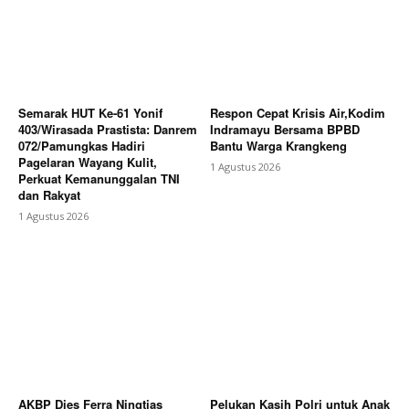
Semarak HUT Ke-61 Yonif
Respon Cepat Krisis Air,Kodim
403/Wirasada Prastista: Danrem
Indramayu Bersama BPBD
072/Pamungkas Hadiri
Bantu Warga Krangkeng
Pagelaran Wayang Kulit,
1 Agustus 2026
Perkuat Kemanunggalan TNI
dan Rakyat
1 Agustus 2026
AKBP Dies Ferra Ningtias
Pelukan Kasih Polri untuk Anak