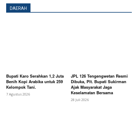
DAERAH
SUBSCRIBE NOW
Bupati Karo Serahkan 1,2 Juta
JPL 126 Tengengwetan Resmi
Benih Kopi Arabika untuk 259
Dibuka, Plt. Bupati Sukirman
Company
Kelompok Tani.
Ajak Masyarakat Jaga
Keselamatan Bersama
7 Agustus 2026
28 Juli 2026
About
Contact us
Subscription Plans
My account