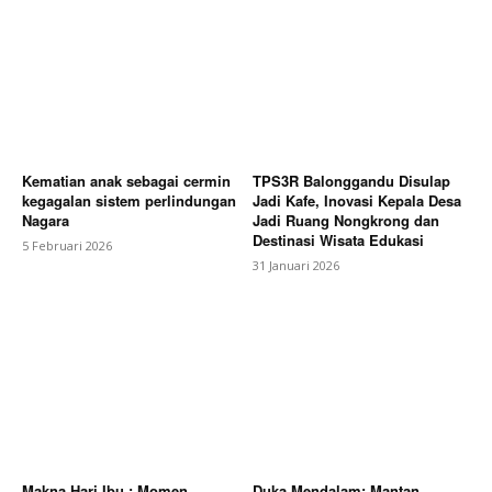
Kematian anak sebagai cermin
TPS3R Balonggandu Disulap
kegagalan sistem perlindungan
Jadi Kafe, Inovasi Kepala Desa
Nagara
Jadi Ruang Nongkrong dan
Destinasi Wisata Edukasi
5 Februari 2026
31 Januari 2026
Makna Hari Ibu : Momen
Duka Mendalam: Mantan