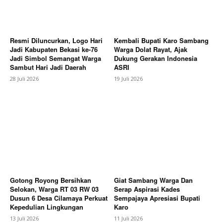
Bagikan Artikel
Resmi Diluncurkan, Logo Hari
Kembali Bupati Karo Sambang
Berita Lainnya
Bupati Antonius Ginting Serahkan
Jadi Kabupaten Bekasi ke-76
Warga Dolat Rayat, Ajak
Trofi Juara Pelari Tercepat Fun Run FBB Kabupaten
Jadi Simbol Semangat Warga
Dukung Gerakan Indonesia
Karo
Sambut Hari Jadi Daerah
ASRI
28 Juli 2026
19 Juli 2026
Gotong Royong Bersihkan
Giat Sambang Warga Dan
Selokan, Warga RT 03 RW 03
Serap Aspirasi Kades
Dusun 6 Desa Cilamaya Perkuat
Sempajaya Apresiasi Bupati
Kepedulian Lingkungan
Karo
13 Juli 2026
11 Juli 2026