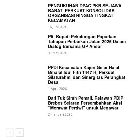
PENGUKUHAN DPAC PKB SE-JAWA
BARAT, PERKUAT KONSOLIDASI
ORGANISASI HINGGA TINGKAT
KECAMATAN
16 Juni 2026
Plt. Bupati Pekalongan Paparkan
Tahapan Perbaikan Jalan 2026 Dalam
Dialog Bersama GP Ansor
30 Mei 2026
PPDI Kecamatan Kajen Gelar Halal
Bihalal Idul Fitri 1447 H, Perkuat
Silaturahmi dan Sinergitas Perangkat
Desa
1 April 2026
Dari Tuk Sirah Pemali, Relawan PDIP
News Week
Brebes Selatan Persembahkan Aksi
“Merawat Pertiwi” untuk Megawati
Magazine PRO
24 Januari 2026