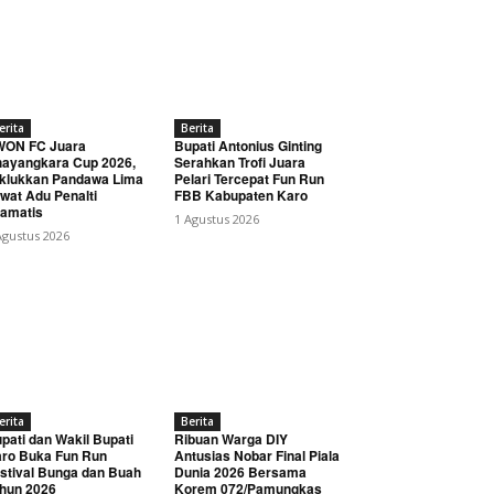
erita
Berita
WON FC Juara
Bupati Antonius Ginting
ayangkara Cup 2026,
Serahkan Trofi Juara
klukkan Pandawa Lima
Pelari Tercepat Fun Run
wat Adu Penalti
FBB Kabupaten Karo
amatis
1 Agustus 2026
Agustus 2026
erita
Berita
pati dan Wakil Bupati
Ribuan Warga DIY
ro Buka Fun Run
Antusias Nobar Final Piala
stival Bunga dan Buah
Dunia 2026 Bersama
hun 2026
Korem 072/Pamungkas