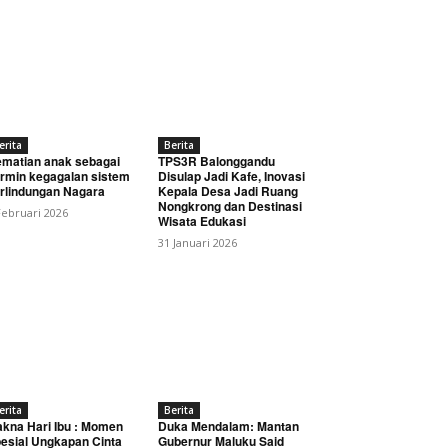
erita
Berita
matian anak sebagai
TPS3R Balonggandu
rmin kegagalan sistem
Disulap Jadi Kafe, Inovasi
rlindungan Nagara
Kepala Desa Jadi Ruang
Nongkrong dan Destinasi
Februari 2026
Wisata Edukasi
31 Januari 2026
erita
Berita
kna Hari Ibu : Momen
Duka Mendalam: Mantan
esial Ungkapan Cinta
Gubernur Maluku Said