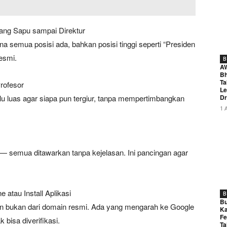
ang Sapu sampai Direktur
na semua posisi ada, bahkan posisi tinggi seperti “Presiden
resmi.
B
A
Bh
Ta
rofesor
Le
alu luas agar siapa pun tergiur, tanpa mempertimbangkan
Dr
1 
h — semua ditawarkan tanpa kejelasan. Ini pancingan agar
 atau Install Aplikasi
B
Bu
dan bukan dari domain resmi. Ada yang mengarah ke Google
Ka
Fe
k bisa diverifikasi.
Ta