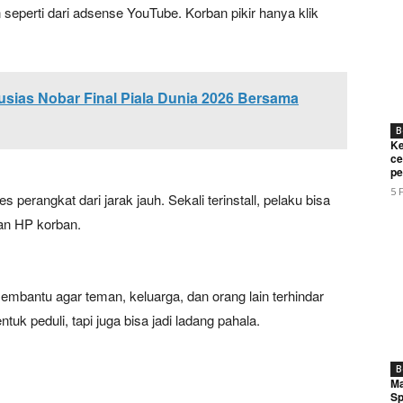
 seperti dari adsense YouTube. Korban pikir hanya klik
sias Nobar Final Piala Dunia 2026 Bersama
B
Ke
ce
pe
5 
erangkat dari jarak jauh. Sekali terinstall, pelaku bisa
Week
an HP korban.
e PRO
Company
membantu agar teman, keluarga, dan orang lain terhindar
tuk peduli, tapi juga bisa jadi ladang pahala.
About
Contact us
B
Subscription Plans
Ma
Sp