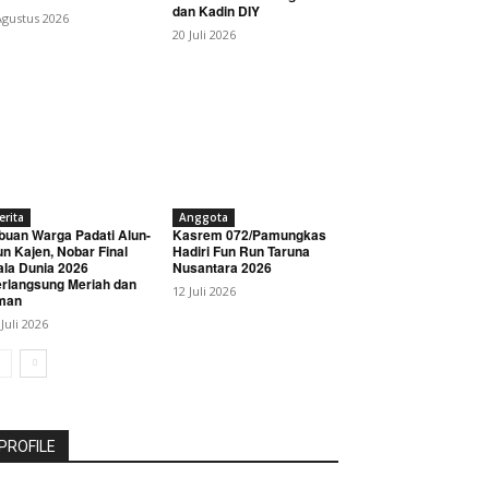
dan Kadin DIY
Agustus 2026
20 Juli 2026
erita
Anggota
buan Warga Padati Alun-
Kasrem 072/Pamungkas
un Kajen, Nobar Final
Hadiri Fun Run Taruna
ala Dunia 2026
Nusantara 2026
rlangsung Meriah dan
12 Juli 2026
man
 Juli 2026
PROFILE