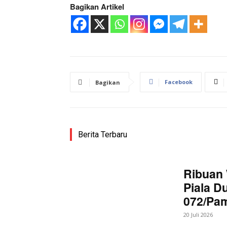
Bagikan Artikel
SUBSCRIB
Bagikan Artikel
Facebook
Bagikan
Berita Lainnya
Begal Ber
Raib Digondol Pelaku
Berita Terbaru
Ribuan 
Piala D
072/Pa
20 Juli 2026