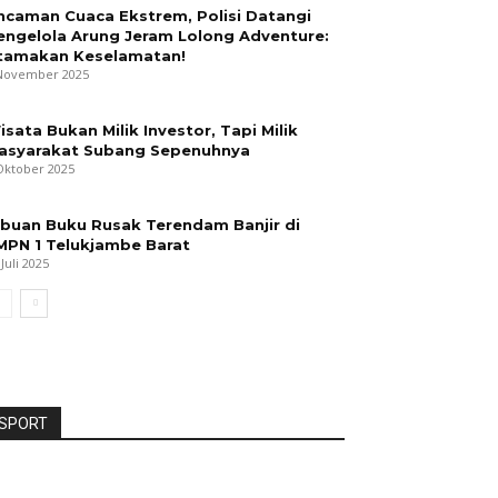
ncaman Cuaca Ekstrem, Polisi Datangi
engelola Arung Jeram Lolong Adventure:
tamakan Keselamatan!
November 2025
isata Bukan Milik Investor, Tapi Milik
asyarakat Subang Sepenuhnya
Oktober 2025
ibuan Buku Rusak Terendam Banjir di
MPN 1 Telukjambe Barat
 Juli 2025
SPORT