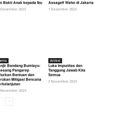
n Bakti Anak kepada Ibu
Assagaff Wafat di Jakarta
 Desember 2025
1 Desember 2025
erita
Artikel
, Motor Karyawan Swasta
njir Bandang Bumiayu:
Luka Impunitas dan
esang Pangarep
Tanggung Jawab Kita
lurkan Bantuan dan
Semua
rukan Mitigasi Bencana
3 November 2025
rkelanjutan
 November 2025