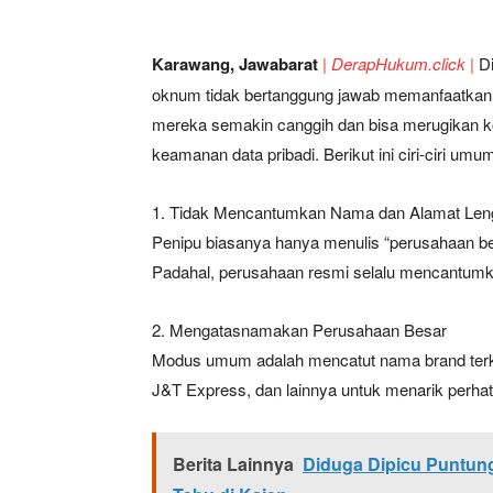
Karawang, Jawabarat
| DerapHukum.click |
Di
oknum tidak bertanggung jawab memanfaatkan 
mereka semakin canggih dan bisa merugikan kor
keamanan data pribadi. Berikut ini ciri-ciri um
1. Tidak Mencantumkan Nama dan Alamat Len
Penipu biasanya hanya menulis “perusahaan besa
Padahal, perusahaan resmi selalu mencantumkan
2. Mengatasnamakan Perusahaan Besar
Modus umum adalah mencatut nama brand terk
J&T Express, dan lainnya untuk menarik perhati
Berita Lainnya
Diduga Dipicu Puntun