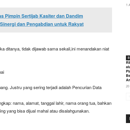
1 
 Pimpin Sertijab Kasiter dan Dandim
Sinergi dan Pengabdian untuk Rakyat
ika ditanya, tidak dijawab sama sekali,ini menandakan niat
B
Ri
al
Pi
ai
Be
A
20
uang. Justru yang sering terjadi adalah Pencurian Data
gkap: nama, alamat, tanggal lahir, nama orang tua, bahkan
ting yang bisa dijual mahal atau disalahgunakan.