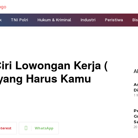
k
TNI Polri
Hukum & Kriminal
Industri
Peristiwa
Bis
Ciri Lowongan Kerja (
A
 yang Harus Kamu
A
D
1 
P
G
S
20
nterest
WhatsApp