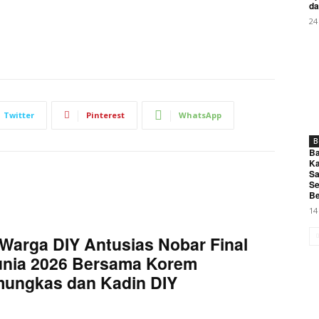
My account
da
24
E NOW
Twitter
Pinterest
WhatsApp
B
senjata Tajam Beraksi di Jalan Baru Tanjungpura Karawang
Ba
Ka
Sa
Se
Be
14
Warga DIY Antusias Nobar Final
unia 2026 Bersama Korem
mungkas dan Kadin DIY