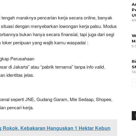
A
P
U
 tengah maraknya pencarian kerja secara online, banyak
4 
situasi dengan menyebarkan lowongan kerja palsu. Modus
bannya bukan hanya secara finansial, tapi juga dari segi
W
M
um loker penipuan yang wajib kamu waspadai :
9 
gkap Perusahaan
R
r di Jakarta” atau “pabrik ternama” tanpa info valid.
S
14
 identitas jelas.
enal seperti JNE, Gudang Garam, Mie Sedaap, Shopee,
an pencari kerja.
g Rokok, Kebakaran Hanguskan 1 Hektar Kebun