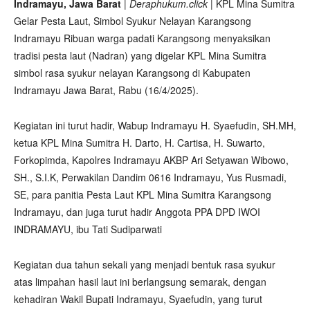
Indramayu, Jawa Barat
|
Deraphukum.click
| KPL Mina Sumitra
Gelar Pesta Laut, Simbol Syukur Nelayan Karangsong
Indramayu Ribuan warga padati Karangsong menyaksikan
tradisi pesta laut (Nadran) yang digelar KPL Mina Sumitra
simbol rasa syukur nelayan Karangsong di Kabupaten
Indramayu Jawa Barat, Rabu (16/4/2025).
Kegiatan ini turut hadir, Wabup Indramayu H. Syaefudin, SH.MH,
ketua KPL Mina Sumitra H. Darto, H. Cartisa, H. Suwarto,
Forkopimda, Kapolres Indramayu AKBP Ari Setyawan Wibowo,
SH., S.I.K, Perwakilan Dandim 0616 Indramayu, Yus Rusmadi,
SE, para panitia Pesta Laut KPL Mina Sumitra Karangsong
Indramayu, dan juga turut hadir Anggota PPA DPD IWOI
INDRAMAYU, ibu Tati Sudiparwati
Kegiatan dua tahun sekali yang menjadi bentuk rasa syukur
atas limpahan hasil laut ini berlangsung semarak, dengan
kehadiran Wakil Bupati Indramayu, Syaefudin, yang turut