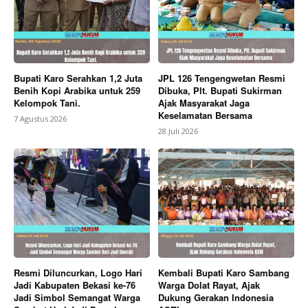
Company
About
Contact us
Bupati Karo Serahkan 1,2 Juta
JPL 126 Tengengwetan Resmi
Subscription Plans
Benih Kopi Arabika untuk 259
Dibuka, Plt. Bupati Sukirman
Kelompok Tani.
Ajak Masyarakat Jaga
My account
Keselamatan Bersama
7 Agustus 2026
28 Juli 2026
Bagikan Artikel
Berita Lainnya
Wabup Karo Terima Mahasiswa PKL
FISIP USU Tahun 2026
Resmi Diluncurkan, Logo Hari
Kembali Bupati Karo Sambang
Jadi Kabupaten Bekasi ke-76
Warga Dolat Rayat, Ajak
Jadi Simbol Semangat Warga
Dukung Gerakan Indonesia