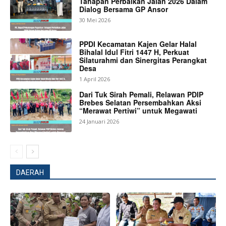
Tahapan Perbaikan Jalan 2026 Dalam
Dialog Bersama GP Ansor
30 Mei 2026
News Week
PPDI Kecamatan Kajen Gelar Halal
Magazine PRO
Bihalal Idul Fitri 1447 H, Perkuat
Silaturahmi dan Sinergitas Perangkat
Desa
1 April 2026
Dari Tuk Sirah Pemali, Relawan PDIP
Brebes Selatan Persembahkan Aksi
“Merawat Pertiwi” untuk Megawati
24 Januari 2026
DAERAH
SUBSCRIBE NOW