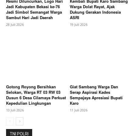
Resmi Diluncurkan, Logo Hari
Kembali Bupati Karo Sambang
Jadi Kabupaten Bekasi ke-76
Warga Dolat Rayat, Ajak
Jadi Simbol Semangat Warga
Dukung Gerakan Indonesia
Sambut Hari Jadi Daerah
ASRI
News Week
28 Juli 2026
19 Juli 2026
Magazine PRO
Gotong Royong Bersihkan
Giat Sambang Warga Dan
Selokan, Warga RT 03 RW 03
Serap Aspirasi Kades
Dusun 6 Desa Cilamaya Perkuat
Sempajaya Apresiasi Bupati
Kepedulian Lingkungan
Karo
13 Juli 2026
11 Juli 2026
SUBSCRIBE NOW
TNI POLRI