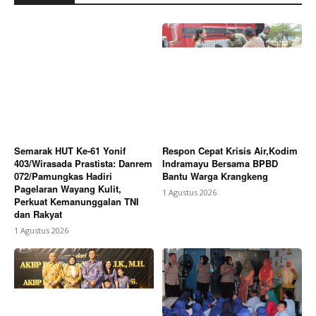
Company
About
Contact us
Subscription Plans
My account
Semarak HUT Ke-61 Yonif
Respon Cepat Krisis Air,Kodim
Bagikan Artikel
403/Wirasada Prastista: Danrem
Indramayu Bersama BPBD
072/Pamungkas Hadiri
Bantu Warga Krangkeng
Pagelaran Wayang Kulit,
1 Agustus 2026
Berita Lainnya
Begal Bersenjata Tajam Beraksi di
Perkuat Kemanunggalan TNI
dan Rakyat
Jalan Baru Tanjungpura Karawang, Motor Karyawan
Swasta Raib Digondol Pelaku
1 Agustus 2026