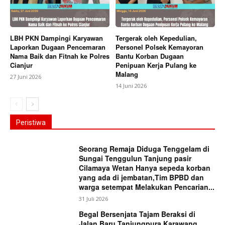
LBH PKN Dampingi Karyawan
Tergerak oleh Kepedulian,
Laporkan Dugaan Pencemaran
Personel Polsek Kemayoran
Nama Baik dan Fitnah ke Polres
Bantu Korban Dugaan
Cianjur
Penipuan Kerja Pulang ke
Malang
27 Juni 2026
14 Juni 2026
Peristiwa
Seorang Remaja Diduga Tenggelam di
Sungai Tenggulun Tanjung pasir
Cilamaya Wetan Hanya sepeda korban
yang ada di jembatan,Tim BPBD dan
warga setempat Melakukan Pencarian...
31 Juli 2026
Begal Bersenjata Tajam Beraksi di
Jalan Baru Tanjungpura Karawang,