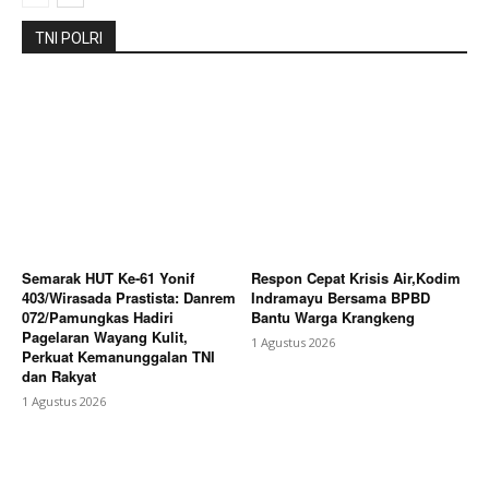
Bagikan Artikel
TNI POLRI
Berita Lainnya
Briefing Mingguan Tim POD & COD
JNE Galuhmas Karawang Bahas Evaluasi
Penanganan Paket Prioritas
Semarak HUT Ke-61 Yonif
Respon Cepat Krisis Air,Kodim
403/Wirasada Prastista: Danrem
Indramayu Bersama BPBD
072/Pamungkas Hadiri
Bantu Warga Krangkeng
Pagelaran Wayang Kulit,
1 Agustus 2026
Perkuat Kemanunggalan TNI
dan Rakyat
1 Agustus 2026