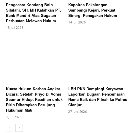
Pengacara Kondang Boin
Kapolres Pekalongan
Silalahi, SH, MH Kalahkan PT.
Sambangi Kejari, Perkuat
Bank Mandiri Atas Gugatan
Sinergi Penegakan Hukum
Perbuatan Melawan Hukum
14 Juli 2026
15 Juli 2026
Kuasa Hukum Korban Angkar
LBH PKN Dampingi Karyawan
Bicara: Setelah Priyo Di Vonis
Laporkan Dugaan Pencemaran
Seumur Hidup, Keadilan untuk
Nama Baik dan Fitnah ke Polres
Ririn Diharapkan Berujung
Cianjur
Hukuman Mati
27 Juni 2026
8 Juli 2026