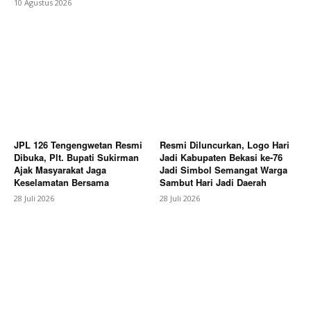
10 Agustus 2026
SUBSCRIBE NOW
Company
About
Contact us
JPL 126 Tengengwetan Resmi
Resmi Diluncurkan, Logo Hari
Dibuka, Plt. Bupati Sukirman
Jadi Kabupaten Bekasi ke-76
Subscription Plans
Ajak Masyarakat Jaga
Jadi Simbol Semangat Warga
Keselamatan Bersama
Sambut Hari Jadi Daerah
My account
28 Juli 2026
28 Juli 2026
Bagikan Artikel
Berita Lainnya
Pemkab Brebes Dorong Koperasi Naik
Kelas melalui Penguatan Pemasaran dan Akses
Permodalan