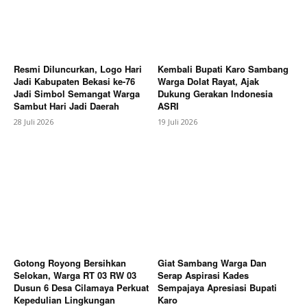
Resmi Diluncurkan, Logo Hari
Kembali Bupati Karo Sambang
Jadi Kabupaten Bekasi ke-76
Warga Dolat Rayat, Ajak
Jadi Simbol Semangat Warga
Dukung Gerakan Indonesia
Sambut Hari Jadi Daerah
ASRI
28 Juli 2026
19 Juli 2026
SUBSCRIBE NOW
Company
About
Contact us
Gotong Royong Bersihkan
Giat Sambang Warga Dan
Selokan, Warga RT 03 RW 03
Serap Aspirasi Kades
Subscription Plans
Dusun 6 Desa Cilamaya Perkuat
Sempajaya Apresiasi Bupati
Kepedulian Lingkungan
Karo
My account