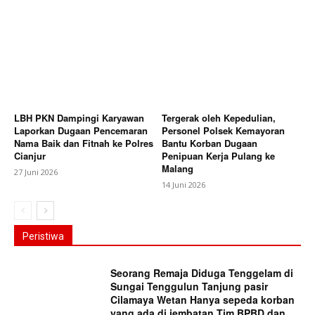
LBH PKN Dampingi Karyawan
Tergerak oleh Kepedulian,
Laporkan Dugaan Pencemaran
Personel Polsek Kemayoran
Nama Baik dan Fitnah ke Polres
Bantu Korban Dugaan
Cianjur
Penipuan Kerja Pulang ke
Malang
27 Juni 2026
14 Juni 2026
Peristiwa
Seorang Remaja Diduga Tenggelam di
Sungai Tenggulun Tanjung pasir
Cilamaya Wetan Hanya sepeda korban
yang ada di jembatan,Tim BPBD dan