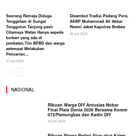
Seorang Remaja Diduga
Disambut Tradisi Pedang Pora,
Tenggelam di Sungai
AKBP Muhammad Ali Akbar
Tenggulun Tanjung pasir
Resmi Jabat Kapolres Brebes
Cilamaya Wetan Hanya sepeda
30 Juli 2026
korban yang ada di
jembatan,Tim BPBD dan warga
setempat Melakukan
Pencarian...
31 Juli 2026
NASIONAL
Ribuan Warga DIY Antusias Nobar
Final Piala Dunia 2026 Bersama Korem
072/Pamungkas dan Kadin DIY
20 Juli 2026
Ribuan Warga Padati Alun-alun Kajen,