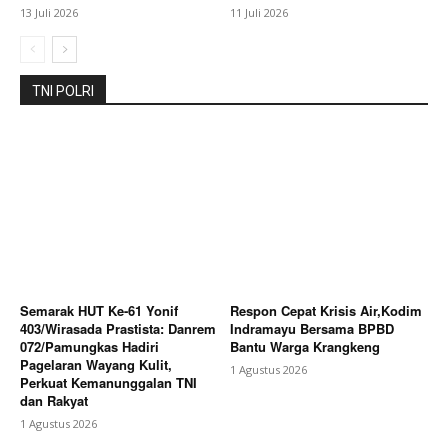
13 Juli 2026
11 Juli 2026
Bagikan Artikel
TNI POLRI
Berita Lainnya
Polsek Sragi Dampingi Rembug Warga
dan PT Arunika Jaya Textile, Sepakati Pembangunan
Saluran Irigasi
Semarak HUT Ke-61 Yonif
Respon Cepat Krisis Air,Kodim
403/Wirasada Prastista: Danrem
Indramayu Bersama BPBD
072/Pamungkas Hadiri
Bantu Warga Krangkeng
Pagelaran Wayang Kulit,
1 Agustus 2026
Perkuat Kemanunggalan TNI
dan Rakyat
1 Agustus 2026