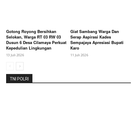
SUBSCRIBE NOW
Gotong Royong Bersihkan
Giat Sambang Warga Dan
Selokan, Warga RT 03 RW 03
Serap Aspirasi Kades
Dusun 6 Desa Cilamaya Perkuat
Sempajaya Apresiasi Bupati
Kepedulian Lingkungan
Karo
Company
13 Juli 2026
11 Juli 2026
About
Contact us
TNI POLRI
Subscription Plans
My account
Bagikan Artikel
Berita Lainnya
KBPP Polri Angkat Dr. Fri Hartono
Sebagai Wakil Ketua Umum Priode 2026 - 2031