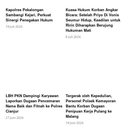
Kapolres Pekalongan
Kuasa Hukum Korban Angkar
Sambangi Kejari, Perkuat
Bicara: Setelah Priyo Di Vonis
Sinergi Penegakan Hukum
Seumur Hidup, Keadilan untuk
Ririn Diharapkan Berujung
14 Juli 2026
Hukuman Mati
8 Juli 2026
LBH PKN Dampingi Karyawan
Tergerak oleh Kepedulian,
Laporkan Dugaan Pencemaran
Personel Polsek Kemayoran
Nama Baik dan Fitnah ke Polres
Bantu Korban Dugaan
Cianjur
Penipuan Kerja Pulang ke
Malang
27 Juni 2026
14 Juni 2026