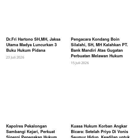
Dr.Fri Hartono SH,MH, Jaksa
Pengacara Kondang Boin
Utama Madya Luncurkan 3
Silalahi, SH, MH Kalahkan PT.
Buku Hukum Pidana
Bank Mandiri Atas Gugatan
Perbuatan Melawan Hukum
23 Juli 2026
15 Juli 2026
Kapolres Pekalongan
Kuasa Hukum Korban Angkar
Sambangi Kejari, Perkuat
Bicara: Setelah Priyo Di Vonis
Sinergi Penegakan Hukum
Seumur Hidup, Keadilan untuk