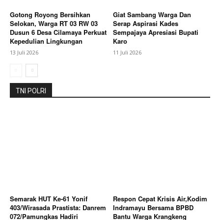
Gotong Royong Bersihkan
Giat Sambang Warga Dan
Selokan, Warga RT 03 RW 03
Serap Aspirasi Kades
Dusun 6 Desa Cilamaya Perkuat
Sempajaya Apresiasi Bupati
Kepedulian Lingkungan
Karo
13 Juli 2026
11 Juli 2026
TNI POLRI
Semarak HUT Ke-61 Yonif
Respon Cepat Krisis Air,Kodim
403/Wirasada Prastista: Danrem
Indramayu Bersama BPBD
072/Pamungkas Hadiri
Bantu Warga Krangkeng