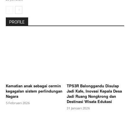
PROFILE
Kematian anak sebagai cermin
TPS3R Balonggandu Disulap
kegagalan sistem perlindungan
Jadi Kafe, Inovasi Kepala Desa
Nagara
Jadi Ruang Nongkrong dan
Destinasi Wisata Edukasi
5 Februari 2026
31 Januari 2026