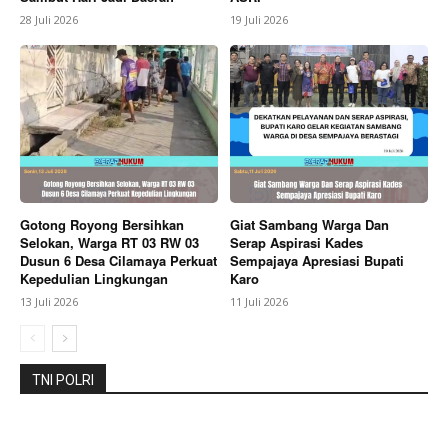
Company
28 Juli 2026
19 Juli 2026
About
Contact us
Subscription Plans
My account
Bagikan Artikel
Gotong Royong Bersihkan
Giat Sambang Warga Dan
Selokan, Warga RT 03 RW 03
Serap Aspirasi Kades
Berita Lainnya
Wabup Karo Pemeliharaan Tradisi
Dusun 6 Desa Cilamaya Perkuat
Sempajaya Apresiasi Bupati
Budaya Adalah Tanggung Jawab Bersama
Kepedulian Lingkungan
Karo
13 Juli 2026
11 Juli 2026
TNI POLRI