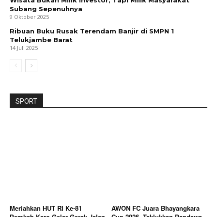
Wisata Bukan Milik Investor, Tapi Milik Masyarakat
Subang Sepenuhnya
9 Oktober 2025
Ribuan Buku Rusak Terendam Banjir di SMPN 1
Telukjambe Barat
14 Juli 2025
SPORT
Meriahkan HUT RI Ke-81
AWON FC Juara Bhayangkara
Pemkab Karo Gelar Gerak Jalan
Cup 2026, Taklukkan Pandawa