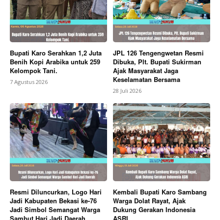
News Week
Magazine PRO
Bupati Karo Serahkan 1,2 Juta
JPL 126 Tengengwetan Resmi
Benih Kopi Arabika untuk 259
Dibuka, Plt. Bupati Sukirman
Kelompok Tani.
Ajak Masyarakat Jaga
Keselamatan Bersama
7 Agustus 2026
28 Juli 2026
SUBSCRIBE NOW
Resmi Diluncurkan, Logo Hari
Kembali Bupati Karo Sambang
Jadi Kabupaten Bekasi ke-76
Warga Dolat Rayat, Ajak
Jadi Simbol Semangat Warga
Dukung Gerakan Indonesia
Sambut Hari Jadi Daerah
ASRI