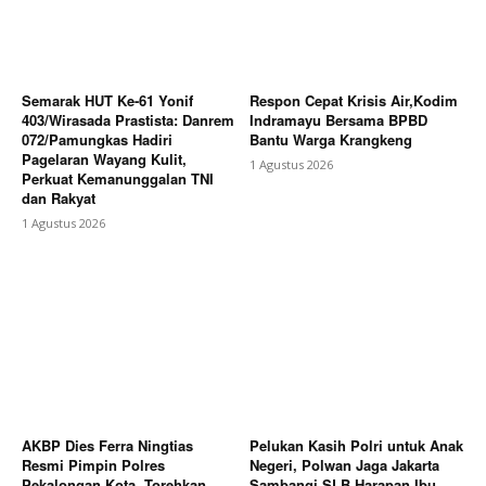
Peresmian Jembatan Perintis Garuda, Sinergi TNI-
Polri Dukung Pembangunan
Semarak HUT Ke-61 Yonif
Respon Cepat Krisis Air,Kodim
403/Wirasada Prastista: Danrem
Indramayu Bersama BPBD
072/Pamungkas Hadiri
Bantu Warga Krangkeng
Pagelaran Wayang Kulit,
1 Agustus 2026
Perkuat Kemanunggalan TNI
dan Rakyat
1 Agustus 2026
AKBP Dies Ferra Ningtias
Pelukan Kasih Polri untuk Anak
Resmi Pimpin Polres
Negeri, Polwan Jaga Jakarta
Pekalongan Kota, Torehkan
Sambangi SLB Harapan Ibu