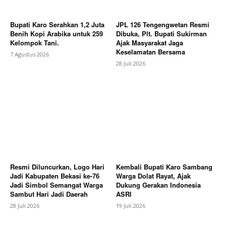
Bupati Karo Serahkan 1,2 Juta
JPL 126 Tengengwetan Resmi
Benih Kopi Arabika untuk 259
Dibuka, Plt. Bupati Sukirman
Kelompok Tani.
Ajak Masyarakat Jaga
Keselamatan Bersama
7 Agustus 2026
28 Juli 2026
News Week
Magazine PRO
Resmi Diluncurkan, Logo Hari
Kembali Bupati Karo Sambang
Jadi Kabupaten Bekasi ke-76
Warga Dolat Rayat, Ajak
Jadi Simbol Semangat Warga
Dukung Gerakan Indonesia
Sambut Hari Jadi Daerah
ASRI
28 Juli 2026
19 Juli 2026