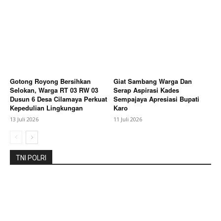
SUBSCRIBE NOW
Gotong Royong Bersihkan
Giat Sambang Warga Dan
Company
Selokan, Warga RT 03 RW 03
Serap Aspirasi Kades
Dusun 6 Desa Cilamaya Perkuat
Sempajaya Apresiasi Bupati
Kepedulian Lingkungan
Karo
About
13 Juli 2026
11 Juli 2026
Contact us
Subscription Plans
TNI POLRI
My account
Bagikan Artikel
Berita Lainnya
Kapolres Pekalongan Hadiri