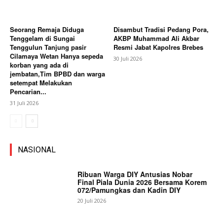
Seorang Remaja Diduga
Disambut Tradisi Pedang Pora,
Tenggelam di Sungai
AKBP Muhammad Ali Akbar
Tenggulun Tanjung pasir
Resmi Jabat Kapolres Brebes
Cilamaya Wetan Hanya sepeda
30 Juli 2026
korban yang ada di
jembatan,Tim BPBD dan warga
setempat Melakukan
Pencarian...
31 Juli 2026
NASIONAL
Ribuan Warga DIY Antusias Nobar
Final Piala Dunia 2026 Bersama Korem
072/Pamungkas dan Kadin DIY
20 Juli 2026