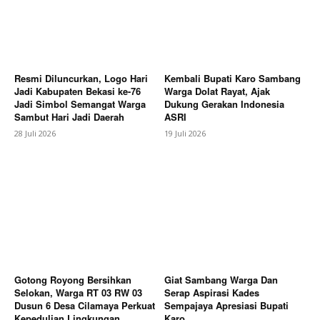
Resmi Diluncurkan, Logo Hari
Kembali Bupati Karo Sambang
Jadi Kabupaten Bekasi ke-76
Warga Dolat Rayat, Ajak
News Week
Jadi Simbol Semangat Warga
Dukung Gerakan Indonesia
Magazine PRO
Sambut Hari Jadi Daerah
ASRI
28 Juli 2026
19 Juli 2026
Gotong Royong Bersihkan
Giat Sambang Warga Dan
Selokan, Warga RT 03 RW 03
Serap Aspirasi Kades
Dusun 6 Desa Cilamaya Perkuat
Sempajaya Apresiasi Bupati
SUBSCRIBE NOW
Kepedulian Lingkungan
Karo