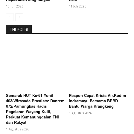
13 Juli 2026
11 Juli 2026
Company
TNI POLRI
About
Contact us
Subscription Plans
My account
Bagikan Artikel
Semarak HUT Ke-61 Yonif
Respon Cepat Krisis Air,Kodim
403/Wirasada Prastista: Danrem
Indramayu Bersama BPBD
Berita Lainnya
Pemkab Karo Sambangi Warga
072/Pamungkas Hadiri
Bantu Warga Krangkeng
Kecamatan Kutabuluh Gotong Royong Dan Serahkan
Pagelaran Wayang Kulit,
Berbagai Bantuan
1 Agustus 2026
Perkuat Kemanunggalan TNI
dan Rakyat
1 Agustus 2026